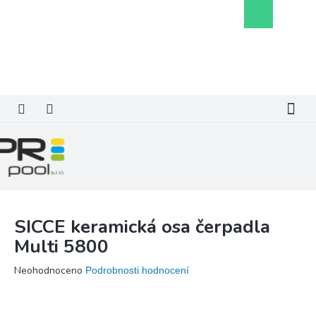
Přejít
Nákupní
na
košík
obsah
SICCE keramická osa čerpadla
Multi 5800
Průměrné
Neohodnoceno
Podrobnosti hodnocení
hodnocení
produktu
je