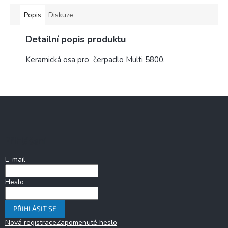
Popis
Diskuze
Detailní popis produktu
Keramická osa pro čerpadlo Multi 5800.
Z
á
p
a
Přihlášení
t
í
E-mail
Heslo
PŘIHLÁSIT SE
Nová registrace
Zapomenuté heslo