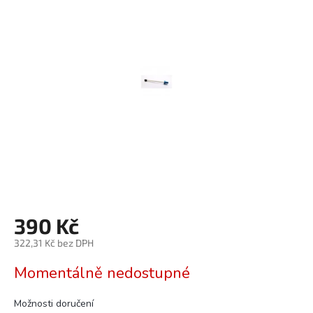
0,0
z
5
hvězdiček.
390 Kč
322,31 Kč bez DPH
Měrná
Momentálně nedostupné
cena:
Možnosti doručení