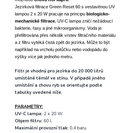
Jezírková filtrace Green Reset 60 s vestavěnou UV
lampou 2 x 20 W pracuje na principu
biologicko-
mechanické filtrace
, UV-C lampa zničí nežádoucí
bakterie, řasy a jiné mikroorganismy. Voda je
přefiltrována přes několik vrstev filtračního materiálu
a z filtru vytéká čistá zpět do jezírka. Může to být
například na vrcholu potůčku nebo vodopádu do
výšky více jak jednoho metru.
Filtr je vhodný pro jezírka do 20 000 litrů
umístěné téměř ve stínu. V případě jiného
umístění a chovu ryb se orientujte podle
tabulky uvedené níže.
PARAMETRY:
UV-C lampa:
2 x 20 W.
Objem filtru:
60 l.
Maximální provozní tlak:
0,4 baru.