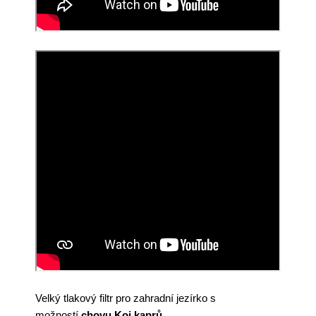
Velký tlakový filtr pro zahradní jezírko s
možností
chovu Koi kaprů
.