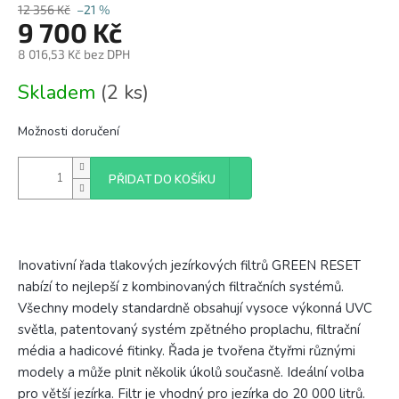
12 356 Kč
–21 %
9 700 Kč
8 016,53 Kč bez DPH
Měrná
Skladem
(2 ks)
cena:
Možnosti doručení
PŘIDAT DO KOŠÍKU
Inovativní řada tlakových jezírkových filtrů GREEN RESET
nabízí to nejlepší z kombinovaných filtračních systémů.
Všechny modely standardně obsahují vysoce výkonná UVC
světla, patentovaný systém zpětného proplachu, filtrační
média a hadicové fitinky. Řada je tvořena čtyřmi různými
modely a může plnit několik úkolů současně.
Ideální volba
pro větší jezírka. Filtr je vhodný pro jezírka do 20 000 litrů.