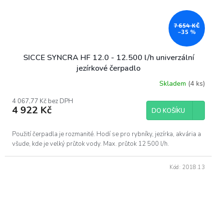
7 654 KČ
–35 %
SICCE SYNCRA HF 12.0 - 12.500 l/h univerzální
jezírkové čerpadlo
Skladem
(4 ks)
4 067,77 Kč bez DPH
4 922 Kč
DO KOŠÍKU
Použití čerpadla je rozmanité. Hodí se pro rybníky, jezírka, akvária a
všude, kde je velký průtok vody. Max. průtok 12 500 l/h.
Kód:
2018.13