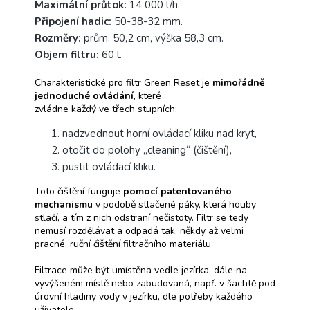
Maximální průtok:
14 000 l/h.
Připojení hadic:
50-38-32 mm.
Rozměry:
prům. 50,2 cm, výška 58,3 cm.
Objem filtru:
60 l.
Charakteristické pro filtr Green Reset je
mimořádně
jednoduché ovládání
, které
zvládne každý ve třech stupních:
nadzvednout horní ovládací kliku nad kryt,
otočit do polohy „cleaning“ (čištění),
pustit ovládací kliku.
Toto čištění funguje
pomocí patentovaného
mechanismu
v podobě stlačené páky, která houby
stlačí, a tím z nich odstraní nečistoty. Filtr se tedy
nemusí rozdělávat a odpadá tak, někdy až velmi
pracné, ruční čištění filtračního materiálu.
Filtrace může být umístěna vedle jezírka, dále na
vyvýšeném místě nebo zabudovaná, např. v šachtě pod
úrovní hladiny vody v jezírku, dle potřeby každého
uživatele.