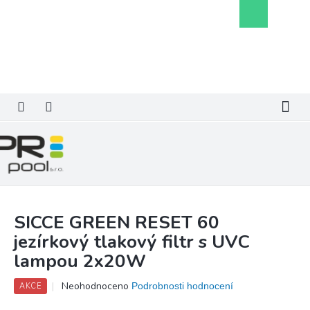
Přejít
Nákupní
na
košík
obsah
SICCE GREEN RESET 60
jezírkový tlakový filtr s UVC
lampou 2x20W
Průměrné
Neohodnoceno
Podrobnosti hodnocení
AKCE
hodnocení