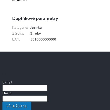
Doplňkové parametry
Kategorie
:
Jezírka
Záruka
:
3 roky
EAN
:
8010000000000
Z
á
p
a
Přihlášení
t
í
E-mail
Heslo
PŘIHLÁSIT SE