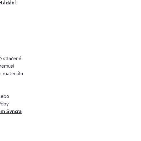
vládání
,
 stlačené
 nemusí
o materiálu
 nebo
třeby
em Syncra