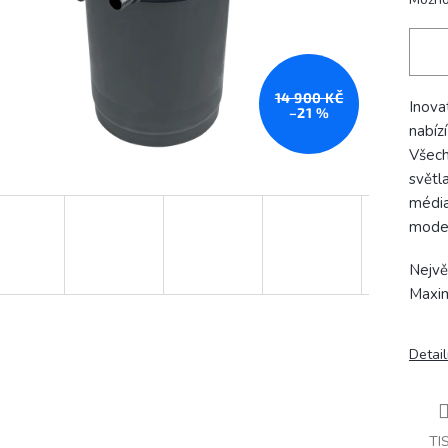
14 900 KČ
Inova
–21 %
nabíz
Všech
světl
média
model
Největ
Maxim
Detail
TI