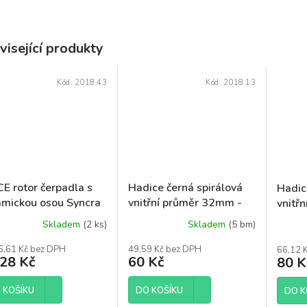
visející produkty
Kód:
2018.43
Kód:
2018.13
E rotor čerpadla s
Hadice černá spirálová
Hadic
amickou osou Syncra
vnitřní průměr 32mm -
vnitř
12.0
vysokotlaká
vysok
Skladem
(2 ks)
Skladem
(5 bm)
6,61 Kč bez DPH
49,59 Kč bez DPH
66,12 
428 Kč
60 Kč
80 K
 KOŠÍKU
DO KOŠÍKU
DO K