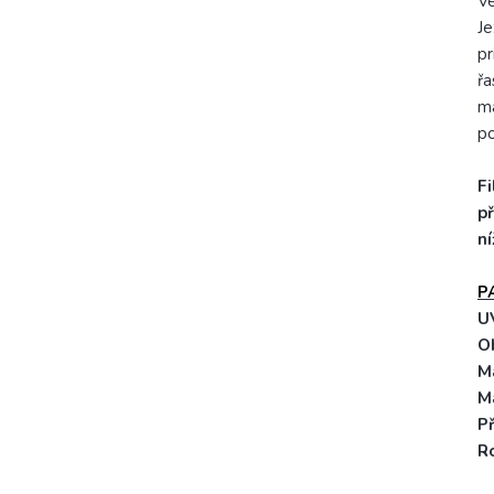
Ve
Je
pr
řa
ma
po
Fi
př
ní
P
U
Ob
M
M
Př
R