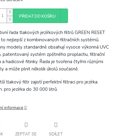
PŘIDAT DO KOŠÍKU
tivní řada tlakových jezírkových filtrů GREEN RESET
í to nejlepší z kombinovaných filtračních systémů.
ny modely standardně obsahují vysoce výkonná UVC
a, patentovaný systém zpětného proplachu, filtrační
 a hadicové fitinky. Řada je tvořena čtyřmi různými
y a může plnit několik úkolů současně.
ší tlakový filtr zajistí perfektní filtraci pro jezírka.
. pro jezírka do 30 000 litrů.
ní informace
SK
ZEPTAT SE
SDÍLET