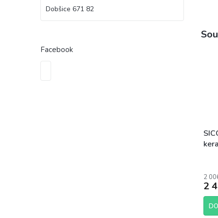
Dobšice 671 82
Sou
Facebook
SICC
ker
HF 
2 00
2 
DO