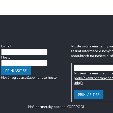
Přihlášení
Odebírat newsle
E-mail
Vložte svůj e-mail a my 
zasílat informace o novýc
produktech na našem e-s
Heslo
PŘIHLÁSIT SE
Vložením e-mailu souhla
Nová registrace
Zapomenuté heslo
podmínkami ochrany os
údajů
PŘIHLÁSIT SE
Náš partnerský obchod KOPRPOOL