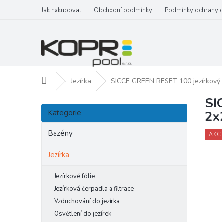
Přejít
Jak nakupovat
Obchodní podmínky
Podmínky ochrany 
na
obsah
Domů
Jezírka
SICCE GREEN RESET 100 jezírkový 
SI
P
Přeskočit
o
Kategorie
2
kategorie
s
t
Bazény
AKC
r
a
Jezírka
n
n
Jezírkové fólie
í
Jezírková čerpadla a filtrace
p
Vzduchování do jezírka
a
Osvětlení do jezírek
n