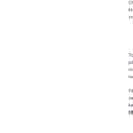
Ch
kt
zv
To
pá
ro
ru
Fi
za
ka
H