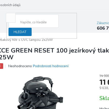
osobních údajů
Zákazni
606 7
HLEDAT
tlakový filtr s UVC lampou 2x25W
CCE GREEN RESET 100 jezírkový tlak
x25W
Průměrné
Neohodnoceno
Podrobnosti hodnocení
E
hodnocení
produktu
14 90
je
11
0,0
9 638
z
5
Měrn
Sk
hvězdiček.
cena:
Možno