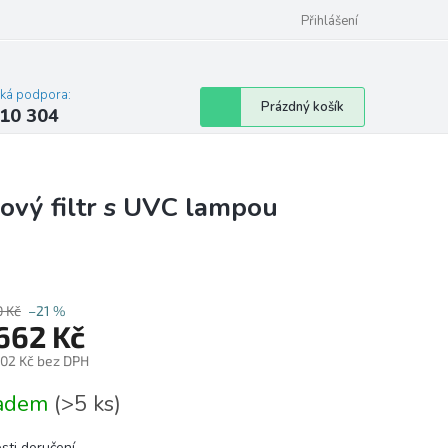
Přihlášení
cká podpora:
Nákupní
Prázdný košík
10 304
košík
ový filtr s UVC lampou
0 Kč
–21 %
 662 Kč
,02 Kč bez DPH
á
ladem
(>5 ks)
sti doručení