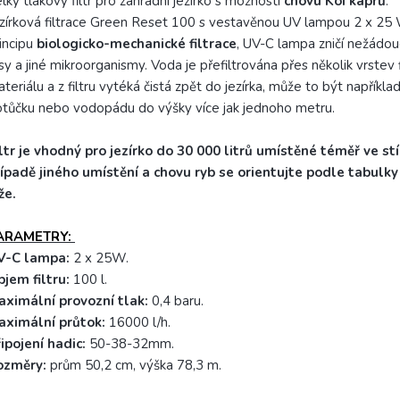
lký tlakový filtr pro zahradní jezírko s možností
chovu Koi kaprů
.
zírková filtrace Green Reset 100 s vestavěnou UV lampou 2 x 25 
incipu
biologicko-mechanické filtrace
, UV-C lampa zničí nežádouc
sy a jiné mikroorganismy. Voda je přefiltrována přes několik vrstev f
teriálu a z filtru vytéká čistá zpět do jezírka, může to být napříkla
tůčku nebo vodopádu do výšky více jak jednoho metru.
ltr je vhodný pro jezírko do 30 000 litrů umístěné téměř ve st
ípadě jiného umístění a chovu ryb se orientujte podle tabulk
že.
ARAMETRY:
V-C lampa:
2 x 25W.
jem filtru:
100 l.
aximální provozní tlak:
0,4 baru.
aximální průtok:
16000 l/h.
ipojení hadic:
50-38-32mm.
ozměry:
prům 50,2 cm, výška 78,3 m.