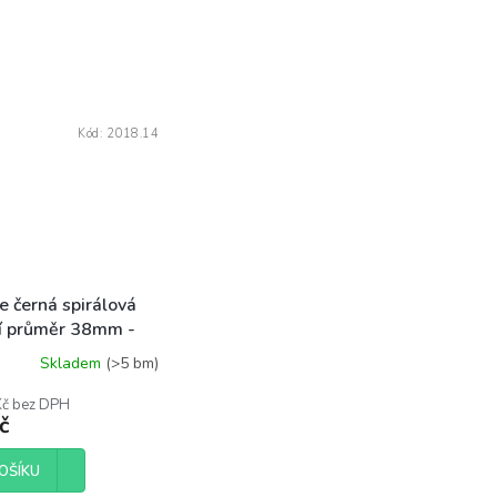
Kód:
2018.14
e černá spirálová
ní průměr 38mm -
otlaká
Skladem
(>5 bm)
Kč bez DPH
č
OŠÍKU