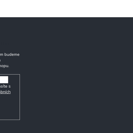
tter
vám budeme
h
hopu.
síte s
obních