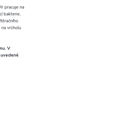
W pracuje na
í bakterie,
iltračního
d na vrcholu
ínu. V
y uvedené