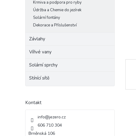
Krmiva a podpora pro ryby
e
Údržba a Chemie do jezírek
l
Solární fontány
Dekorace a Příslušenství
Závlahy
Vířivé vany
Solární sprchy
Stínící sítě
Kontakt
info
@
jezero.cz
606 710 304
Brněnská 106