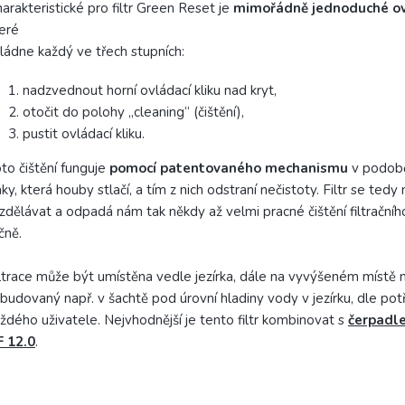
arakteristické pro filtr Green Reset je
mimořádně jednoduché o
eré
ládne každý ve třech stupních:
nadzvednout horní ovládací kliku nad kryt,
otočit do polohy „cleaning“ (čištění),
pustit ovládací kliku.
to čištění funguje
pomocí patentovaného mechanismu
v podobě
ky, která houby stlačí, a tím z nich odstraní nečistoty. Filtr se tedy
zdělávat a odpadá nám tak někdy až velmi pracné čištění filtračníh
čně.
ltrace může být umístěna vedle jezírka, dále na vyvýšeném místě
budovaný např. v šachtě pod úrovní hladiny vody v jezírku, dle po
ždého uživatele. Nejvhodnější je tento filtr kombinovat s
čerpadl
F 12.0
.