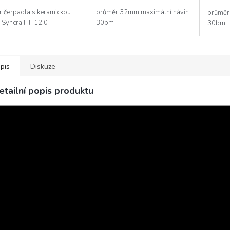
r čerpadla s keramickou
průměr 32mm maximální návin
průměr
 Syncra HF 12.0
30bm
30bm
pis
Diskuze
etailní popis produktu