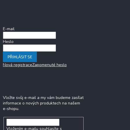
á
p
a
Přihlášení
t
í
E-mail
Heslo
PŘIHLÁSIT SE
Nová registrace
Zapomenuté heslo
Odebírat newsletter
Vložte svůj e-mail a my vám budeme zasílat
informace o nových produktech na našem
e-shopu.
Vložením e-mailu souhlasíte s