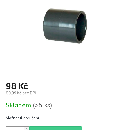
z
5
hvězdiček.
98 Kč
80,99 Kč bez DPH
Měrná
Skladem
(>5 ks)
cena:
Možnosti doručení