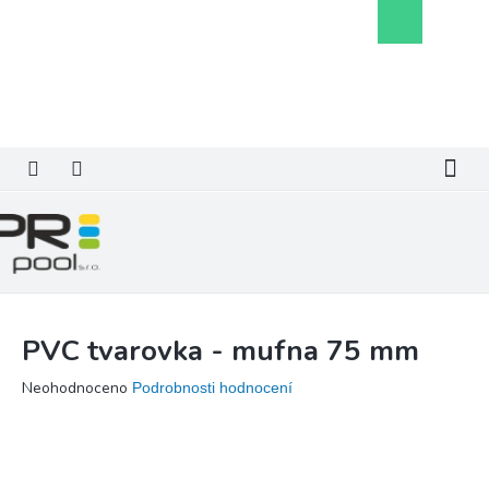
Přejít
Nákupní
na
košík
obsah
PVC tvarovka - mufna 75 mm
Průměrné
Neohodnoceno
Podrobnosti hodnocení
hodnocení
produktu
je
0,0