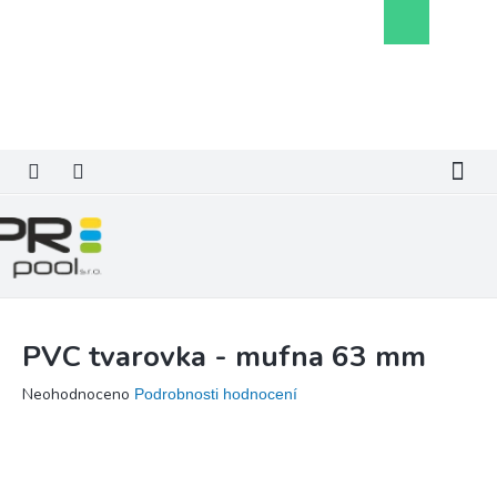
Přejít
Nákupní
na
košík
obsah
PVC tvarovka - mufna 63 mm
Průměrné
Neohodnoceno
Podrobnosti hodnocení
hodnocení
produktu
je
0,0