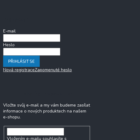
á
p
a
Přihlášení
t
í
E-mail
Heslo
PŘIHLÁSIT SE
Nová registrace
Zapomenuté heslo
Odebírat newsletter
Vložte svůj e-mail a my vám budeme zasílat
informace o nových produktech na našem
e-shopu.
Vložením e-mailu souhlasíte s