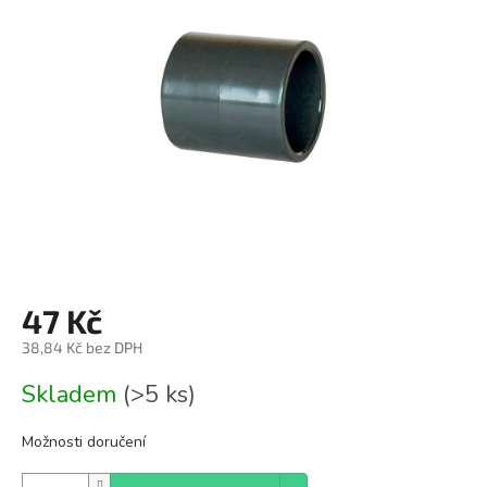
z
5
hvězdiček.
47 Kč
38,84 Kč bez DPH
Měrná
Skladem
(>5 ks)
cena:
Možnosti doručení