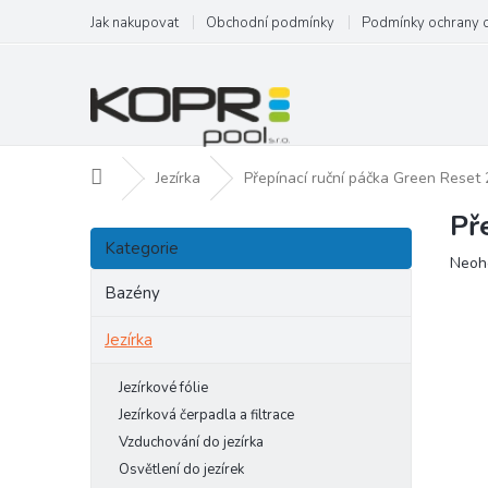
Přejít
Jak nakupovat
Obchodní podmínky
Podmínky ochrany 
na
obsah
Domů
Jezírka
Přepínací ruční páčka Green Reset 
Př
P
Přeskočit
o
Kategorie
kategorie
Prům
Neoh
s
hodn
t
Bazény
produ
r
je
a
Jezírka
0,0
n
z
5
n
Jezírkové fólie
hvězd
í
Jezírková čerpadla a filtrace
p
Vzduchování do jezírka
a
Osvětlení do jezírek
n