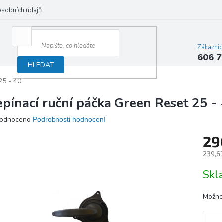
osobních údajů
Zákazni
606 7
HLEDAT
25 - 40
epínací ruční páčka Green Reset 25 -
ěrné
odnoceno
Podrobnosti hodnocení
ocení
29
ktu
239,6
Měrn
Sk
cena:
iček.
Možno