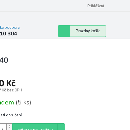
Přihlášení
cká podpora:
Nákupní
Prázdný košík
10 304
košík
 40
0 Kč
7 Kč bez DPH
á
ladem
(5 ks)
sti doručení