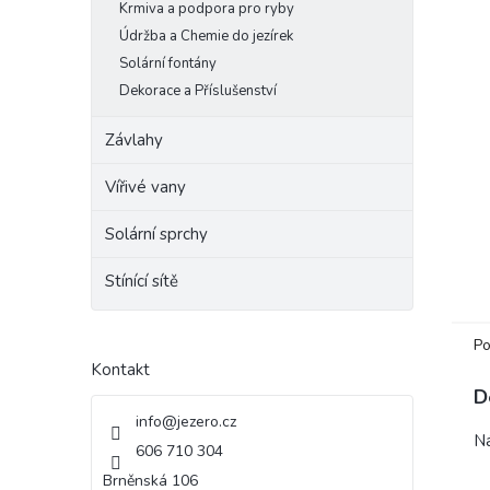
Krmiva a podpora pro ryby
e
Údržba a Chemie do jezírek
l
Solární fontány
Dekorace a Příslušenství
Závlahy
Vířivé vany
Solární sprchy
Stínící sítě
Po
Kontakt
D
info
@
jezero.cz
Ná
606 710 304
Brněnská 106