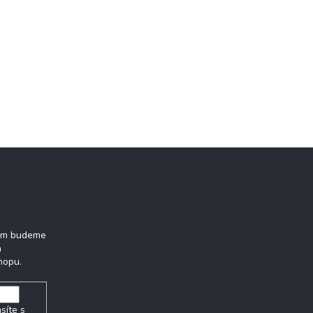
tter
vám budeme
h
hopu.
síte s