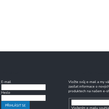
Přihlášení
Odebírat newsle
E-mail
Vložte svůj e-mail a my 
zasílat informace o novýc
produktech na našem e-s
Heslo
PŘIHLÁSIT SE
Vložením e-mailu souhla