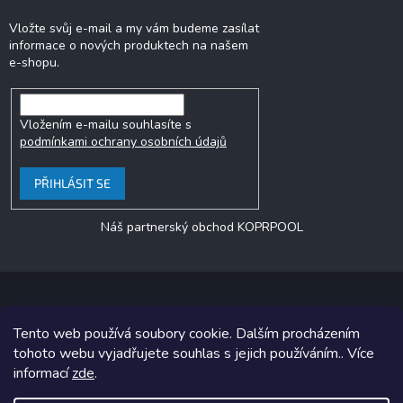
Vložte svůj e-mail a my vám budeme zasílat
informace o nových produktech na našem
e-shopu.
Vložením e-mailu souhlasíte s
podmínkami ochrany osobních údajů
PŘIHLÁSIT SE
Náš partnerský obchod KOPRPOOL
Tento web používá soubory cookie. Dalším procházením
Copyright 2026
jezero.cz
. Všechna práva vyhrazena.
tohoto webu vyjadřujete souhlas s jejich používáním.. Více
informací
zde
.
Grafický návrh vytvořil a na Shoptet implementoval
Tomáš Hlad
&
Shoptetak.cz
.