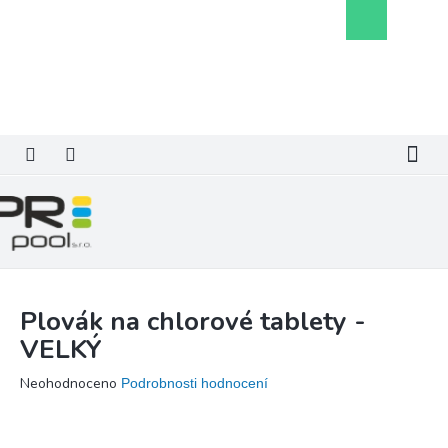
Přejít
Nákupní
na
košík
obsah
Plovák na chlorové tablety -
VELKÝ
Průměrné
Neohodnoceno
Podrobnosti hodnocení
hodnocení
produktu
je