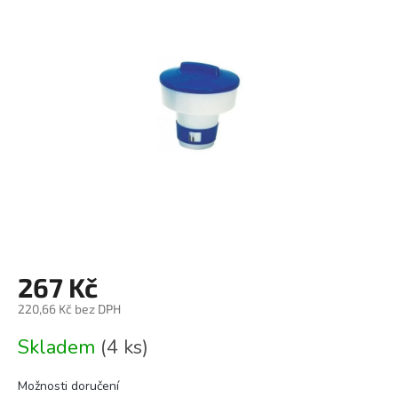
0,0
z
5
hvězdiček.
267 Kč
220,66 Kč bez DPH
Měrná
Skladem
(4 ks)
cena:
Možnosti doručení