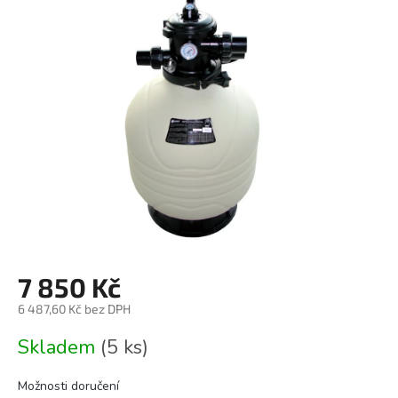
0,0
z
5
hvězdiček.
7 850 Kč
6 487,60 Kč bez DPH
Měrná
Skladem
(5 ks)
cena:
Možnosti doručení