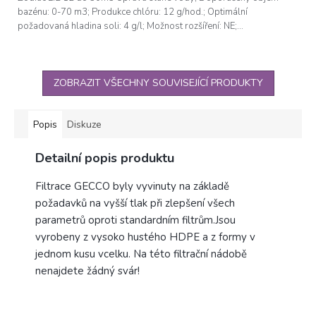
bazénu: 0-70 m3; Produkce chlóru: 12 g/hod.; Optimální
požadovaná hladina soli: 4 g/l; Možnost rozšíření: NE;...
ZOBRAZIT VŠECHNY SOUVISEJÍCÍ PRODUKTY
Popis
Diskuze
Detailní popis produktu
Filtrace GECCO byly vyvinuty na základě
požadavků na vyšší tlak při zlepšení všech
parametrů oproti standardním filtrům.Jsou
vyrobeny z vysoko hustého HDPE a z formy v
jednom kusu vcelku. Na této filtrační nádobě
nenajdete žádný svár!