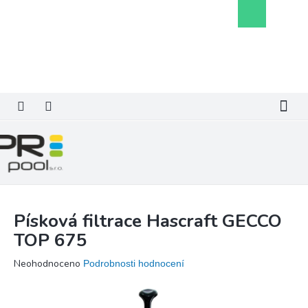
Přejít
Nákupní
na
košík
obsah
Písková filtrace Hascraft GECCO
TOP 675
Průměrné
Neohodnoceno
Podrobnosti hodnocení
hodnocení
produktu
je