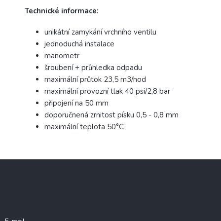
Technické informace:
unikátní zamykání vrchního ventilu
jednoduchá instalace
manometr
šroubení + průhledka odpadu
maximální průtok 23,5 m3/hod
maximální provozní tlak 40 psi/2,8 bar
připojení na 50 mm
doporučnená zrnitost písku 0,5 - 0,8 mm
maximální teplota 50°C
Z
á
p
a
Přihlášení
t
í