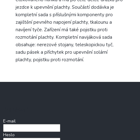
jezdce k upevnění plachty. Součástí dodávka je
kompletní sada s příslušnými komponenty pro
zajištění pevného napojení plachty, tkalounu a
navíjení tyče. Zařízení má také pojistku proti
rozmotání plachty. Kompletní navijáková sada
obsahuje: nerezové stojany, teleskopickou tyč,
sadu pásek a příchytek pro upevnění solární
plachty, pojistku proti rozmotání.
Z
á
p
a
Přihlášení
t
í
E-mail
Heslo