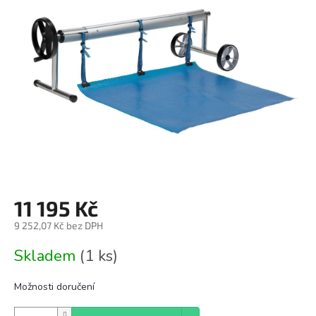
z
5
hvězdiček.
11 195 Kč
9 252,07 Kč bez DPH
Měrná
Skladem
(1 ks)
cena:
Možnosti doručení