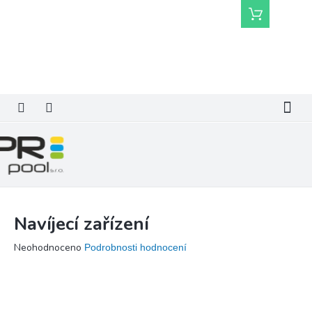
Přejít
Nákupní
na
košík
obsah
Navíjecí zařízení
Průměrné
Neohodnoceno
Podrobnosti hodnocení
hodnocení
produktu
je
0,0