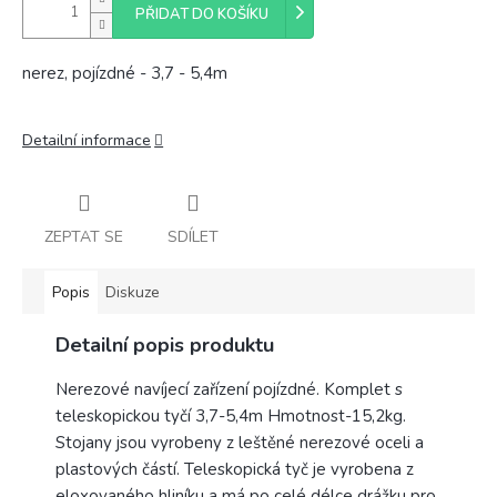
PŘIDAT DO KOŠÍKU
nerez, pojízdné - 3,7 - 5,4m
Detailní informace
ZEPTAT SE
SDÍLET
Popis
Diskuze
Detailní popis produktu
Nerezové navíjecí zařízení pojízdné. Komplet s
teleskopickou tyčí 3,7-5,4m Hmotnost-15,2kg.
Stojany jsou vyrobeny z leštěné nerezové oceli a
plastových částí. Teleskopická tyč je vyrobena z
eloxovaného hliníku a má po celé délce drážku pro