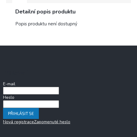
Detailní popis produktu
Popis produktu není dostupný
Z
á
p
a
Přihlášení
t
í
E-mail
Heslo
PŘIHLÁSIT SE
Nová registrace
Zapomenuté heslo