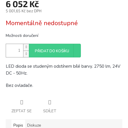
6 052 Kč
5 001,65 Kč bez DPH
Měrná
Momentálně nedostupné
cena:
Možnosti doručení
PŘIDAT DO KOŠÍKU
LED dioda se studeným odstínem bílé barvy. 2750 lm, 24V
DC - 50Hz.
Bez ovladače.
ZEPTAT SE
SDÍLET
Popis
Diskuze