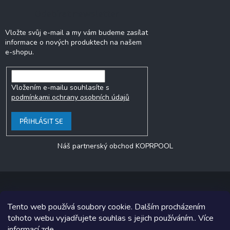
Odebírat newsletter
Vložte svůj e-mail a my vám budeme zasílat
informace o nových produktech na našem
e-shopu.
Vložením e-mailu souhlasíte s
podmínkami ochrany osobních údajů
PŘIHLÁSIT SE
Náš partnerský obchod KOPRPOOL
Tento web používá soubory cookie. Dalším procházením
Copyright 2026
jezero.cz
. Všechna práva vyhrazena.
tohoto webu vyjadřujete souhlas s jejich používáním.. Více
informací
zde
.