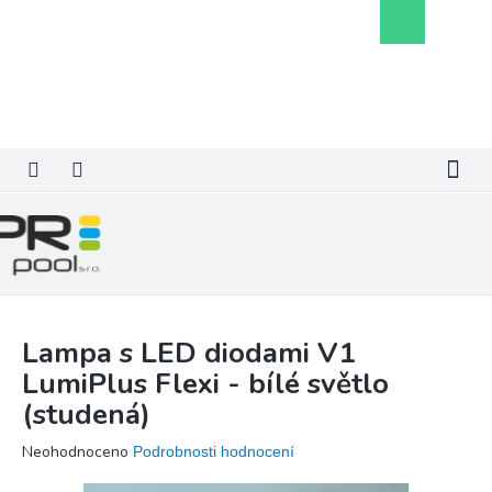
Přejít
Nákupní
na
košík
obsah
Lampa s LED diodami V1
LumiPlus Flexi - bílé světlo
(studená)
Průměrné
Neohodnoceno
Podrobnosti hodnocení
hodnocení