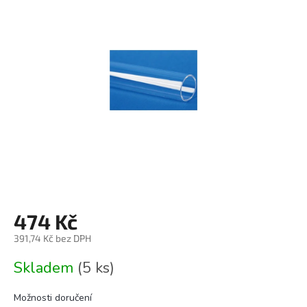
0,0
z
5
hvězdiček.
474 Kč
391,74 Kč bez DPH
Měrná
Skladem
(5 ks)
cena:
Možnosti doručení