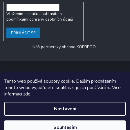
Vložením e-mailu souhlasíte s
podmínkami ochrany osobních údajů
PŘIHLÁSIT SE
Náš partnerský obchod KOPRPOOL
Tento web používá soubory cookie. Dalším procházením
Copyright 2026
jezero.cz
. Všechna práva vyhrazena.
tohoto webu vyjadřujete souhlas s jejich používáním.. Více
informací
zde
.
Grafický návrh vytvořil a na Shoptet implementoval
Tomáš Hlad
&
Shoptetak.cz
.
Nastavení
Vytvořil Shoptet
Souhlasím