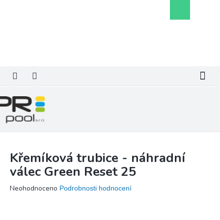
Přejít
Nákupní
na
košík
obsah
Křemíková trubice - náhradní
válec Green Reset 25
Průměrné
Neohodnoceno
Podrobnosti hodnocení
hodnocení
produktu
je