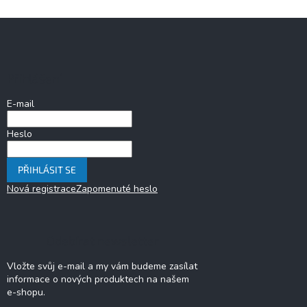
Z
á
p
a
Přihlášení
t
í
E-mail
Heslo
PŘIHLÁSIT SE
Nová registrace
Zapomenuté heslo
Odebírat newsletter
Vložte svůj e-mail a my vám budeme zasílat
informace o nových produktech na našem
e-shopu.