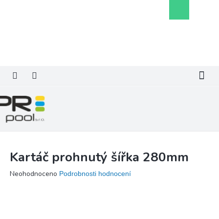
Přejít
Nákupní
na
košík
obsah
Kartáč prohnutý šířka 280mm
Průměrné
Neohodnoceno
Podrobnosti hodnocení
hodnocení
produktu
je
0,0