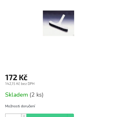
z
5
hvězdiček.
172 Kč
142,15 Kč bez DPH
Měrná
Skladem
(2 ks)
cena:
Možnosti doručení