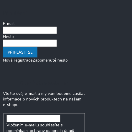
p
a
Přihlášení
t
í
E-mail
Heslo
PŘIHLÁSIT SE
Nová registrace
Zapomenuté heslo
Odebírat newsletter
Vložte svůj e-mail a my vám budeme zasílat
informace o nových produktech na našem
e-shopu.
Vložením e-mailu souhlasíte s
podmínkami ochrany osobních údajů