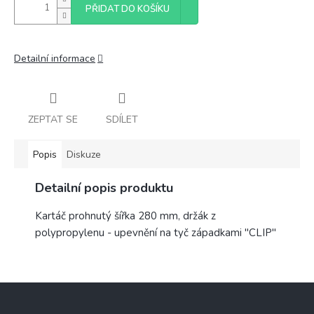
PŘIDAT DO KOŠÍKU
Detailní informace
ZEPTAT SE
SDÍLET
Popis
Diskuze
Detailní popis produktu
Kartáč prohnutý šířka 280 mm, držák z
polypropylenu - upevnění na tyč západkami "CLIP"
Z
á