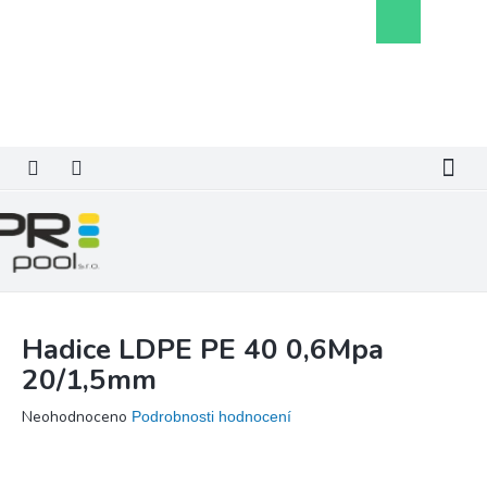
Přejít
Nákupní
na
košík
obsah
Hadice LDPE PE 40 0,6Mpa
20/1,5mm
Průměrné
Neohodnoceno
Podrobnosti hodnocení
hodnocení
produktu
je