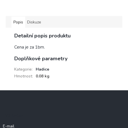
Popis
Diskuze
Detailní popis produktu
Cena je za 1bm.
Doplňkové parametry
Kategorie
:
Hadice
Hmotnost
:
0.08 kg
Z
á
p
a
Přihlášení
t
í
E-mail