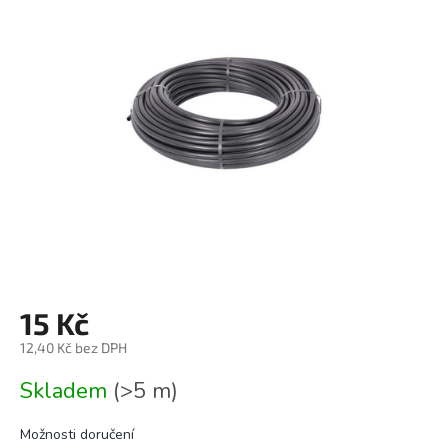
0,0
z
5
hvězdiček.
15 Kč
12,40 Kč bez DPH
Měrná
Skladem
(>5 m)
cena:
Možnosti doručení