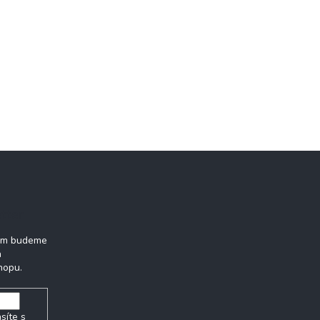
tter
vám budeme
h
hopu.
síte s