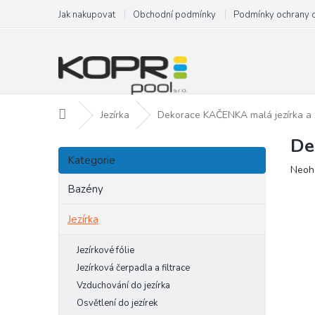
Přejít
Jak nakupovat
Obchodní podmínky
Podmínky ochrany 
na
obsah
Domů
Jezírka
Dekorace KAČENKA malá jezírka a z
De
P
Přeskočit
o
Kategorie
kategorie
Prům
Neoh
s
hodn
t
Bazény
produ
r
je
a
Jezírka
0,0
n
z
5
n
Jezírkové fólie
hvězd
í
Jezírková čerpadla a filtrace
p
Vzduchování do jezírka
a
Osvětlení do jezírek
n