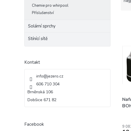
a
Nej
e
Chemie pro whirpool
z
l
e
Příslušenství
n
í
Solární sprchy
p
V
r
Stínící sítě
ý
o
p
d
i
u
s
Kontakt
k
p
t
r
info
@
jezero.cz
ů
o
606 710 304
d
Brněnská 106
u
k
Naf
Dobšice 671 82
t
BO
ů
Facebook
9 08