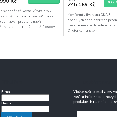
 990 Kč
DO KO
246 189 Kč
a skladná nafukovací vířivka pro 2
Komfortní vířivá vana OKA 3 pro
 a 2 děti Tato nafukovací vířivka se
dospělých osob navržená před
 do malých prostor a nabízí
designérem a architektem Ing. a
ičkovou koupel pro 2 dospělé osoby a
Ondřej Kamenickým.
i. Má čtvercový...
O
v
l
á
d
a
c
í
Přihlášení
Odebírat newsle
p
r
E-mail
Vložte svůj e-mail a my 
v
zasílat informace o novýc
k
produktech na našem e-s
y
Heslo
v
ý
PŘIHLÁSIT SE