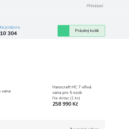
Přihlášení
cká podpora:
Nákupní
Prázdný košík
10 304
košík
Hanscraft HC 7 vířivá
á vana
vana pro 5 osob
Na dotaz
(1 ks)
258 990 Kč