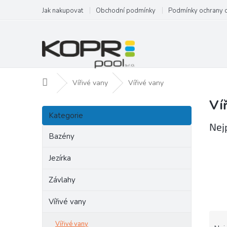
Přejít
Jak nakupovat
Obchodní podmínky
Podmínky ochrany 
na
obsah
Domů
Vířivé vany
Vířivé vany
Ví
P
Přeskočit
o
Kategorie
kategorie
s
Nej
t
Bazény
r
a
Jezírka
n
Závlahy
n
í
Vířivé vany
p
a
Ř
Vířivé vany
n