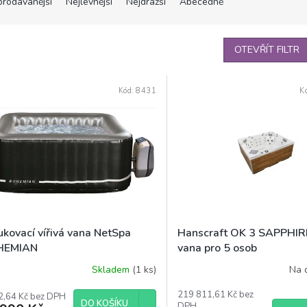
prodávanější
Nejlevnější
Nejdražší
Abecedně
OTEVŘÍT FILTR
Kód:
8431
K
ukovací vířivá vana NetSpa
Hanscraft OK 3 SAPPHIRE
HEMIAN
vana pro 5 osob
Skladem
(1 ks)
Na 
219 811,61 Kč bez
2,64 Kč bez DPH
DO KOŠÍKU
DPH