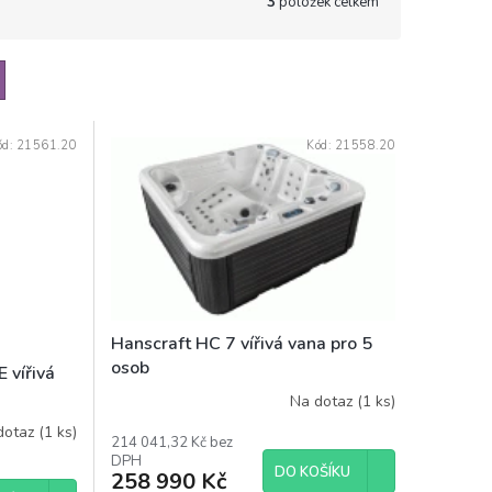
3
položek celkem
ód:
21561.20
Kód:
21558.20
Hanscraft HC 7 vířivá vana pro 5
osob
 vířivá
Na dotaz
(1 ks)
dotaz
(1 ks)
214 041,32 Kč bez
DPH
DO KOŠÍKU
258 990 Kč