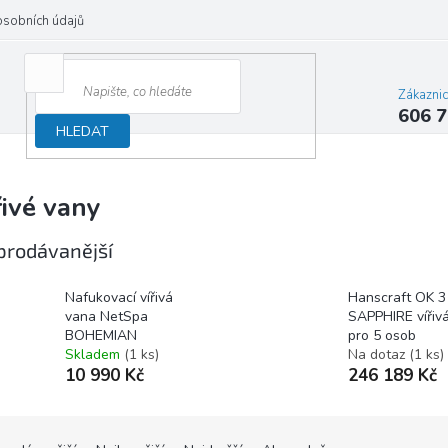
osobních údajů
Zákazni
606 7
HLEDAT
řivé vany
prodávanější
Nafukovací vířivá
Hanscraft OK 3
vana NetSpa
SAPPHIRE vířiv
BOHEMIAN
pro 5 osob
Skladem
(1 ks)
Na dotaz
(1 ks)
10 990 Kč
246 189 Kč