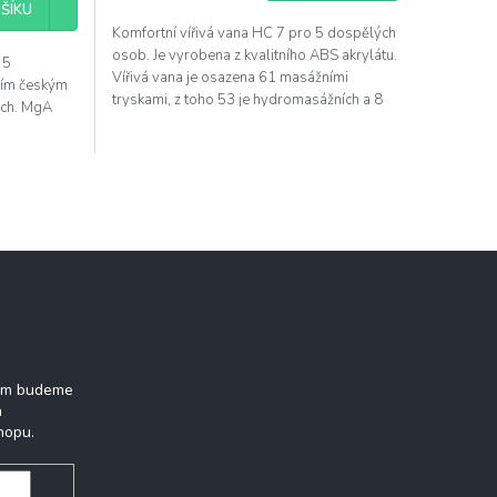
ŠÍKU
Komfortní vířivá vana HC 7 pro 5 dospělých
osob. Je vyrobena z kvalitního ABS akrylátu.
 5
Vířivá vana je osazena 61 masážními
ním českým
tryskami, z toho 53 je hydromasážních a 8
rch. MgA
vzduchových...
tter
vám budeme
h
hopu.