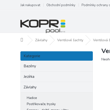
Přejít
Jak nakupovat
Obchodní podmínky
Podmínky ochrany 
na
obsah
Domů
Závlahy
Ventilové šachty
Ventilová
Ve
P
Přeskočit
o
Kategorie
kategorie
Prům
Neoh
s
hodn
t
Bazény
produ
r
je
a
Jezírka
0,0
n
z
Závlahy
5
n
hvězd
í
p
Hadice
a
Postřikovače, trysky
n