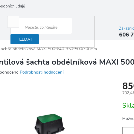
osobních údajů
Zákazni
606 7
HLEDAT
 šachta obdélníková MAXI 500*640-350*500/300mm
ntilová šachta obdélníková MAXI 
ěrné
odnoceno
Podrobnosti hodnocení
ocení
85
ktu
702,4
Měrn
Sk
cena:
iček.
Možno