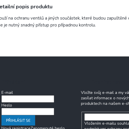
etailní popis produktu
ouží na ochranu ventilů a jiných součástek, které budou zapuštěné
e je nutný snadný přístup pro případnou kontrolu.
Přihlášení
Odebírat newsle
E-mail
Vložte svůj e-mail a my 
zasílat informace o novýc
produktech na našem e-s
Heslo
PŘIHLÁSIT SE
Vložením e-mailu souhla
Nová registrace
Zapomenuté heslo
podmínkami ochrany os