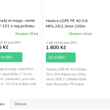
atý el.magn. ventil
Hadice LDPE PE 40 0,6
-101 s reg.průtoku
MPa 25/2,3mm 100m
Vn-Vn, 24V/AC
Skladem
(5 ks)
Skladem
(4 ks)
55 Kč bez DPH
1 487,60 Kč bez DPH
5 Kč
1 800 Kč
 KOŠÍKU
DO KOŠÍKU
atý el.magn. ventil PGV-
Hadice LDPE PE-40 0,6Mpa
s reg.průtoku 1" Vo-Vo,
25/2,3mm baleno po 100m,
AC. parametry: provozní
černá, SDR 11,středně těžká
1,4 - 10,3 bar průtok vody
řada. Rozvodná PE hadice
 - 6,81 m3/hod napětí 24
LDPE slouží k bazénům,
 230M manuální ON -
čerpadlům a zavlažování.
.
pis
Diskuze