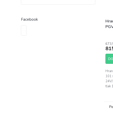
Facebook
Hran
PGV
1" 
673,
81
DO
Hran
101 
24V/
tlak 
0,23
VAC,
OFF..
Po