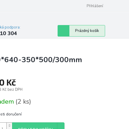
Přihlášení
cká podpora:
Nákupní
Prázdný košík
10 304
košík
500*640-350*500/300mm
0 Kč
8 Kč bez DPH
á
ladem
(2 ks)
sti doručení