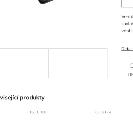
Venti
závla
ventil
Detail
TI
visející produkty
Kód:
8308
Kód:
8174