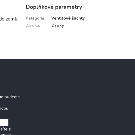
Doplňkové parametry
Kategorie
:
Ventilové šachty
 do země,
Záruka
:
2 roky
tter
vám budeme
h
hopu.
síte s
obních