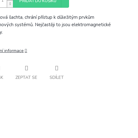
PŘIDAT DO KOŠÍKU
lová šachta, chrání přístup k důležitým prvkům
hových systémů. Nejčastěji to jsou elektromagnetické
y.
ní informace
SK
ZEPTAT SE
SDÍLET