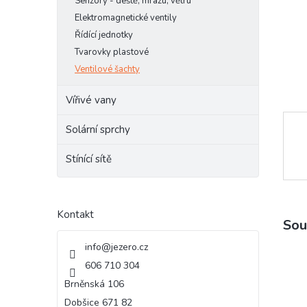
Senzory - deště, mrazu, větru
e
Elektromagnetické ventily
l
Řídící jednotky
Tvarovky plastové
Ventilové šachty
Vířivé vany
Solární sprchy
Stínící sítě
Kontakt
Sou
info
@
jezero.cz
606 710 304
Brněnská 106
Dobšice 671 82