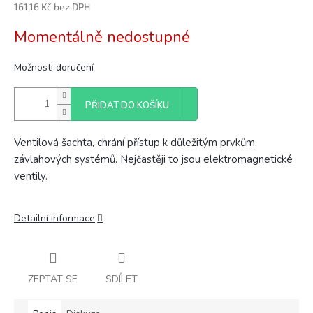
161,16 Kč bez DPH
Měrná
Momentálně nedostupné
cena:
Možnosti doručení
PŘIDAT DO KOŠÍKU
Ventilová šachta, chrání přístup k důležitým prvkům
závlahových systémů. Nejčastěji to jsou elektromagnetické
ventily.
Detailní informace
ZEPTAT SE
SDÍLET