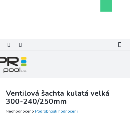
Přejít
Nákupní
na
košík
obsah
Ventilová šachta kulatá velká
300-240/250mm
Průměrné
Neohodnoceno
Podrobnosti hodnocení
hodnocení
produktu
je