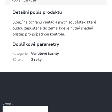
Popis
Diskuze
Detailní popis produktu
Slouží na ochranu ventilů a jiných součástek, které
budou zapuštěné do země, kde je nutný snadný
přístup pro případnou kontrolu.
Doplňkové parametry
Kategorie
:
Ventilové šachty
Záruka
:
2 roky
Z
á
p
a
Přihlášení
t
í
E-mail