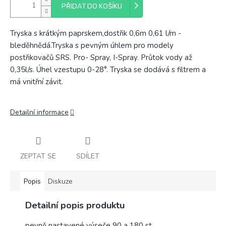
PŘIDAT DO KOŠÍKU
Tryska s krátkým paprskem,dostřik 0,6m 0,61 l/m -
bleděhnědá.Tryska s pevným úhlem pro modely
postřikovačů SRS. Pro- Spray, I-Spray. Průtok vody až
0,35l/s. Úhel vzestupu 0-28°. Tryska se dodává s filtrem a
má vnitřní závit.
Detailní informace
ZEPTAT SE
SDÍLET
Popis
Diskuze
Detailní popis produktu
pevně
nastavené
výseče
90
a
180
st
.