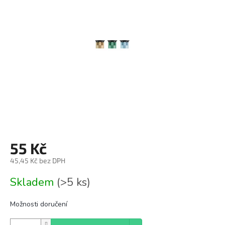
z
5
hvězdiček.
55 Kč
45,45 Kč bez DPH
Měrná
Skladem
(>5 ks)
cena:
Možnosti doručení