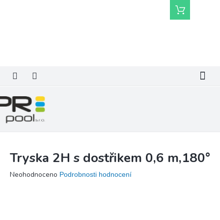
Přejít
Nákupní
na
košík
obsah
Tryska 2H s dostřikem 0,6 m,180°
Průměrné
Neohodnoceno
Podrobnosti hodnocení
hodnocení
produktu
je
0,0