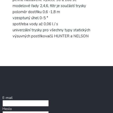
modelové řady
2,4,6
,
filtr
je
součástí
trysky
poloměr
dostřiku
0,6
-1,8
m
vzesptuný
úhel
0-5
°
spotřeba vody
až
0,06
l
/ s
univerzální
trysky
pro všechny typy
statických
výsuvných
postřikovačů
HUNTER
a
NELSON
Z
á
p
a
Přihlášení
t
í
E-mail
Heslo