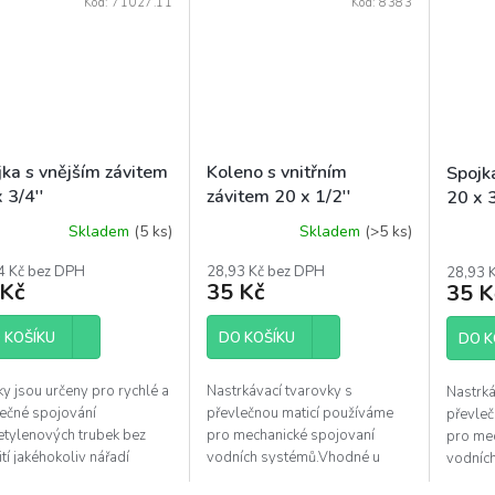
Kód:
71027.11
Kód:
8383
jka s vnějším závitem
Koleno s vnitřním
Spojk
 3/4''
závitem 20 x 1/2''
20 x 3
Skladem
(5 ks)
Skladem
(>5 ks)
4 Kč bez DPH
28,93 Kč bez DPH
28,93 
 Kč
35 Kč
35 K
 KOŠÍKU
DO KOŠÍKU
DO K
y jsou určeny pro rychlé a
Nastrkávací tvarovky s
Nastrká
ečné spojování
převlečnou maticí používáme
převleč
etylenových trubek bez
pro mechanické spojovaní
pro me
tí jakéhokoliv nářadí
vodních systémů.Vhodné u
vodníc
ody pitné i užitkové vody).
tlakově nenáročných závlah
tlakově