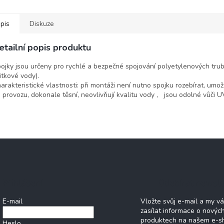
kteristické vlastnosti: při...
systémů v sekci automatických
systémů
závlah RD, menších...
závlah 
pis
Diskuze
etailní popis produktu
ojky jsou určeny pro rychlé a bezpečné spojování polyetylenových trube
itkové vody).
arakteristické vlastnosti: při montáži není nutno spojku rozebírat, u
 provozu, dokonale těsní, neovlivňují kvalitu vody , jsou odolné vůči U
Přihlášení
Odebírat newsle
E-mail
Vložte svůj e-mail a my 
zasílat informace o novýc
produktech na našem e-s
Heslo