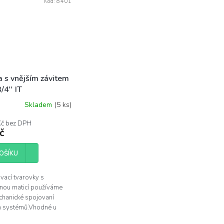
Kód:
8401
a s vnějším závitem
/4'' IT
Skladem
(5 ks)
Kč bez DPH
č
OŠÍKU
vací tvarovky s
nou maticí používáme
chanické spojovaní
h systémů.Vhodné u
 nenáročných závlah