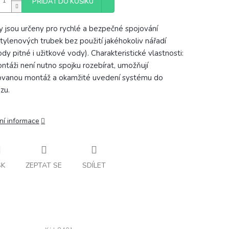
PŘIDAT DO KOŠÍKU
y jsou určeny pro rychlé a bezpečné spojování
tylenových trubek bez použití jakéhokoliv nářadí
ody pitné i užitkové vody). Charakteristické vlastnosti:
ontáži není nutno spojku rozebírat, umožňují
vanou montáž a okamžité uvedení systému do
zu.
ní informace
SK
ZEPTAT SE
SDÍLET