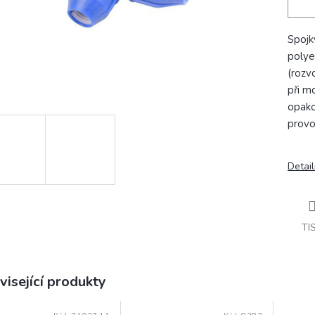
Spojk
polye
(rozv
při m
opako
provo
Detail
TI
visející produkty