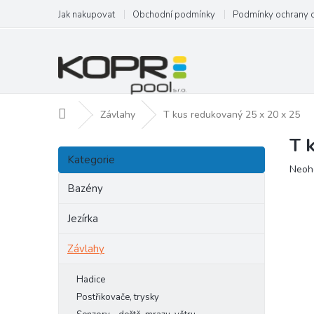
Přejít
Jak nakupovat
Obchodní podmínky
Podmínky ochrany 
na
obsah
Domů
Závlahy
T kus redukovaný 25 x 20 x 25
T 
P
Přeskočit
o
Kategorie
kategorie
Prům
Neoh
s
hodn
t
Bazény
produ
r
je
a
Jezírka
0,0
n
z
Závlahy
5
n
hvězd
í
p
Hadice
a
Postřikovače, trysky
n