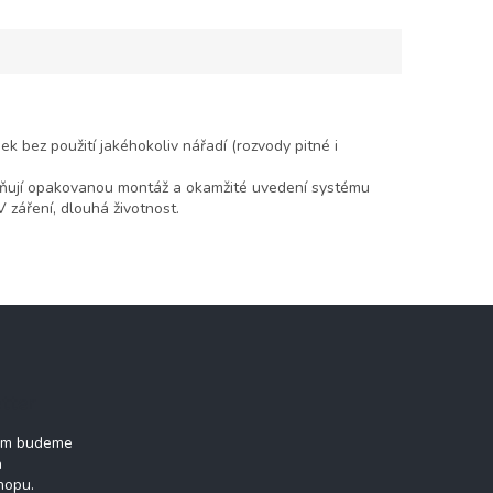
 v sekci automatických
RD, menších...
k bez použití jakéhokoliv nářadí (rozvody pitné i
možňují opakovanou montáž a okamžité uvedení systému
V záření, dlouhá životnost.
tter
vám budeme
h
hopu.