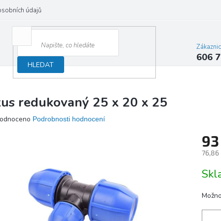
osobních údajů
Zákazni
606 7
HLEDAT
kus redukovaný 25 x 20 x 25
ěrné
odnoceno
Podrobnosti hodnocení
ocení
93
ktu
76,86
Měrn
Sk
cena:
iček.
Možno