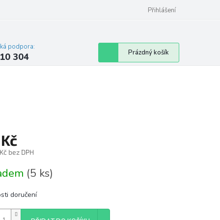
Přihlášení
cká podpora:
Nákupní
Prázdný košík
10 304
košík
 Kč
 Kč bez DPH
á
ladem
(5 ks)
sti doručení