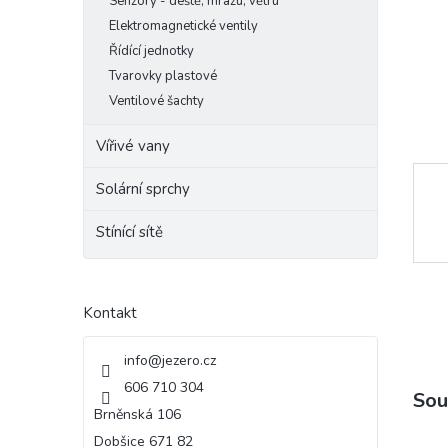
Senzory - deště, mrazu, větru
e
Elektromagnetické ventily
l
Řídící jednotky
Tvarovky plastové
Ventilové šachty
Vířivé vany
Solární sprchy
Stínící sítě
Kontakt
info
@
jezero.cz
606 710 304
Sou
Brněnská 106
Dobšice 671 82