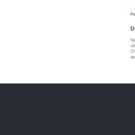
Chara
Po
D
Sp
už
Ch
do
Z
á
p
a
t
í