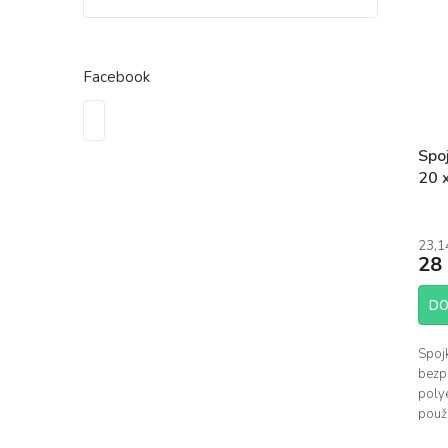
Facebook
Spo
20 x
23,1
28
DO
Spojk
bezp
poly
použi
(rozv