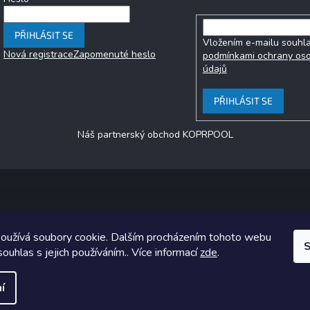
PŘIHLÁSIT SE
Vložením e-mailu souhla
Nová registrace
Zapomenuté heslo
podmínkami ochrany os
údajů
PŘIHLÁSIT SE
Náš partnerský obchod KOPRPOOL
Copyright 2026
jezero.cz
. Všechna práva vyhrazena.
oužívá soubory cookie. Dalším procházením tohoto webu
ický návrh vytvořil a na Shoptet implementoval
Tomáš Hlad
&
Shoptet
S
souhlas s jejich používáním.. Více informací
zde
.
Vytvořil Shoptet
í