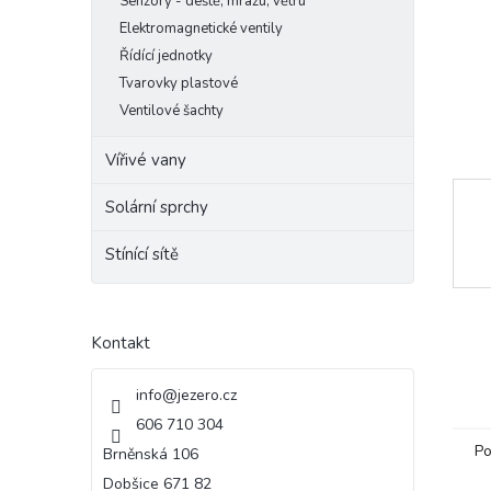
Senzory - deště, mrazu, větru
e
Elektromagnetické ventily
l
Řídící jednotky
Tvarovky plastové
Ventilové šachty
Vířivé vany
Solární sprchy
Stínící sítě
Kontakt
info
@
jezero.cz
606 710 304
Po
Brněnská 106
Dobšice 671 82