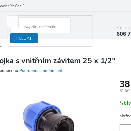
osobních údajů
Zákazni
606 7
HLEDAT
'
ojka s vnitřním závitem 25 x 1/2''
ěrné
odnoceno
Podrobnosti hodnocení
ocení
38
ktu
31,40
Měrn
Sk
cena:
iček.
Možno