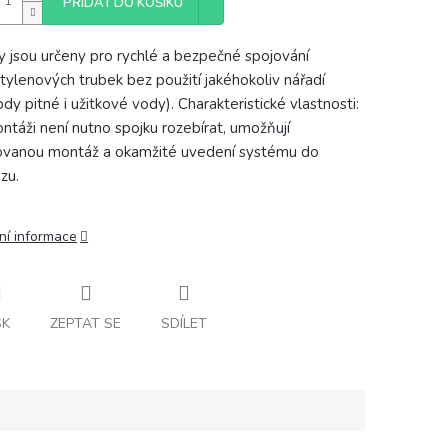
PŘIDAT DO KOŠÍKU
y jsou určeny pro rychlé a bezpečné spojování
tylenových trubek bez použití jakéhokoliv nářadí
ody pitné i užitkové vody). Charakteristické vlastnosti:
ontáži není nutno spojku rozebírat, umožňují
vanou montáž a okamžité uvedení systému do
zu.
ní informace
SK
ZEPTAT SE
SDÍLET