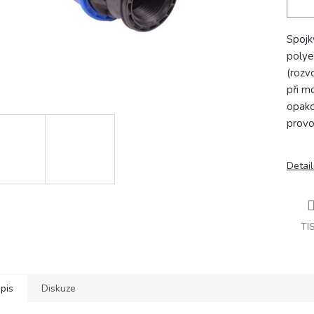
Spojk
polye
(rozv
při m
opako
provo
Detail
TI
pis
Diskuze