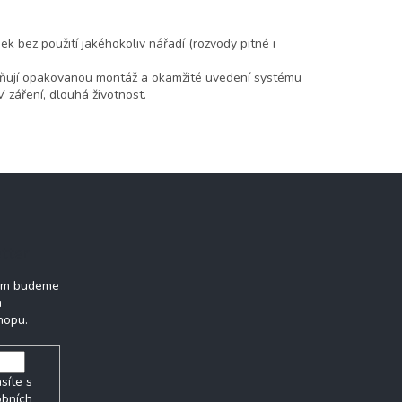
k bez použití jakéhokoliv nářadí (rozvody pitné i
možňují opakovanou montáž a okamžité uvedení systému
V záření, dlouhá životnost.
tter
vám budeme
h
hopu.
síte s
obních