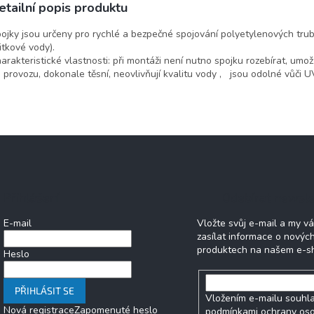
etailní popis produktu
ojky jsou určeny pro rychlé a bezpečné spojování polyetylenových trube
itkové vody).
arakteristické vlastnosti: při montáži není nutno spojku rozebírat, u
 provozu, dokonale těsní, neovlivňují kvalitu vody , jsou odolné vůči U
Přihlášení
Odebírat newsle
E-mail
Vložte svůj e-mail a my 
zasílat informace o novýc
produktech na našem e-s
Heslo
PŘIHLÁSIT SE
Vložením e-mailu souhla
Nová registrace
Zapomenuté heslo
podmínkami ochrany os