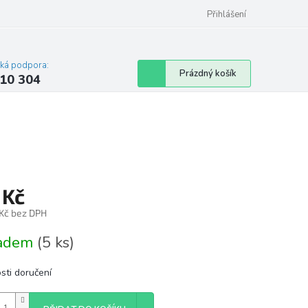
Přihlášení
cká podpora:
Nákupní
Prázdný košík
10 304
košík
 Kč
 Kč bez DPH
á
ladem
(5 ks)
sti doručení