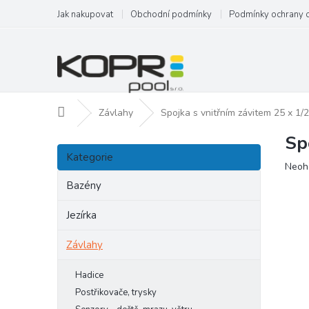
Přejít
Jak nakupovat
Obchodní podmínky
Podmínky ochrany 
na
obsah
Domů
Závlahy
Spojka s vnitřním závitem 25 x 1/2'
Sp
P
Přeskočit
o
Kategorie
kategorie
Prům
Neoh
s
hodn
t
Bazény
produ
r
je
a
Jezírka
0,0
n
z
Závlahy
5
n
hvězd
í
p
Hadice
a
Postřikovače, trysky
n