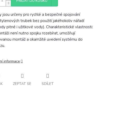
PŘIDAT DO KOŠÍKU
y jsou určeny pro rychlé a bezpečné spojování
tylenových trubek bez použití jakéhokoliv nářadí
ody pitné i užitkové vody). Charakteristické vlastnosti:
ontáži není nutno spojku rozebírat, umožňují
vanou montáž a okamžité uvedení systému do
zu.
ní informace
SK
ZEPTAT SE
SDÍLET