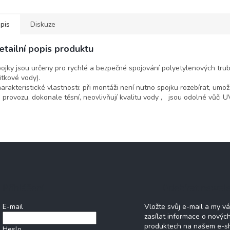
kteristické vlastnosti: při...
pis
Diskuze
etailní popis produktu
ojky jsou určeny pro rychlé a bezpečné spojování polyetylenových trube
itkové vody).
arakteristické vlastnosti: při montáži není nutno spojku rozebírat, u
 provozu, dokonale těsní, neovlivňují kvalitu vody , jsou odolné vůči U
Přihlášení
Odebírat newsle
E-mail
Vložte svůj e-mail a my 
zasílat informace o novýc
produktech na našem e-s
Heslo