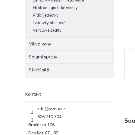
Senzory - deště, mrazu, větru
e
Elektromagnetické ventily
l
Řídící jednotky
Tvarovky plastové
Ventilové šachty
Vířivé vany
Solární sprchy
Stínící sítě
Kontakt
info
@
jezero.cz
606 710 304
Sou
Brněnská 106
Dobšice 671 82