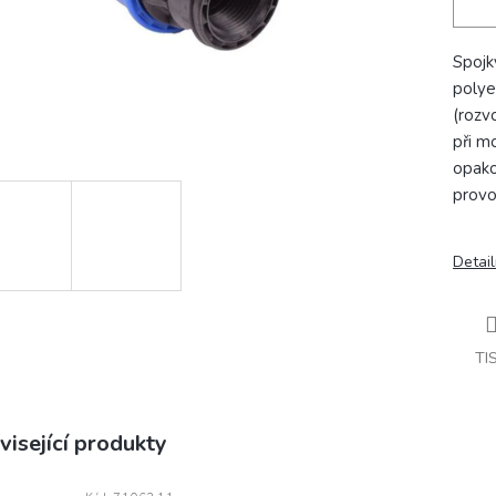
Spojk
polye
(rozv
při m
opako
provo
Detail
TI
visející produkty