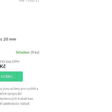
Kód:
71062.11
us 20 mm
Skladem
(5 ks)
9 Kč bez DPH
 Kč
 KOŠÍKU
y jsou určeny pro rychlé a
ečné spojování
etylenových trubek bez
tí jakéhokoliv nářadí
ody pitné i užitkové vody).