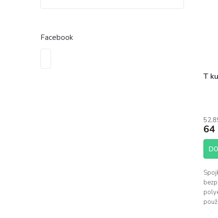
Facebook
T k
52,8
64
DO
Spojk
bezp
poly
použi
(rozv