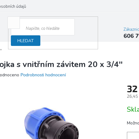
osobních údajů
Zákazni
606 7
HLEDAT
'
ojka s vnitřním závitem 20 x 3/4''
ěrné
odnoceno
Podrobnosti hodnocení
ocení
32
ktu
26,45
Měrn
Sk
cena:
iček.
Možno