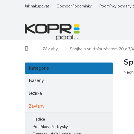
Přejít
Jak nakupovat
Obchodní podmínky
Podmínky ochrany 
na
obsah
Domů
Závlahy
Spojka s vnitřním závitem 20 x 3/4'
Sp
P
Přeskočit
o
Kategorie
kategorie
Prům
Neoh
s
hodn
t
Bazény
produ
r
je
a
Jezírka
0,0
n
z
Závlahy
5
n
hvězd
í
p
Hadice
a
Postřikovače, trysky
n