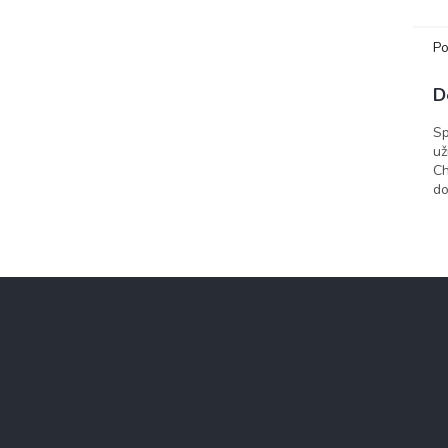
Chara
Po
D
Sp
už
Ch
do
Z
á
p
a
t
í