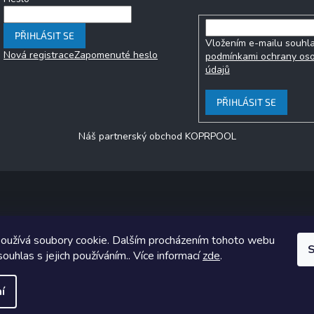
PŘIHLÁSIT SE
Vložením e-mailu souhla
Nová registrace
Zapomenuté heslo
podmínkami ochrany os
údajů
PŘIHLÁSIT SE
Náš partnerský obchod KOPRPOOL
Copyright 2026
jezero.cz
. Všechna práva vyhrazena.
oužívá soubory cookie. Dalším procházením tohoto webu
ický návrh vytvořil a na Shoptet implementoval
Tomáš Hlad
&
Shoptet
S
souhlas s jejich používáním.. Více informací
zde
.
Vytvořil Shoptet
í