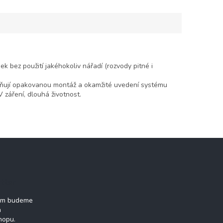
k bez použití jakéhokoliv nářadí (rozvody pitné i
možňují opakovanou montáž a okamžité uvedení systému
V záření, dlouhá životnost.
tter
vám budeme
h
hopu.