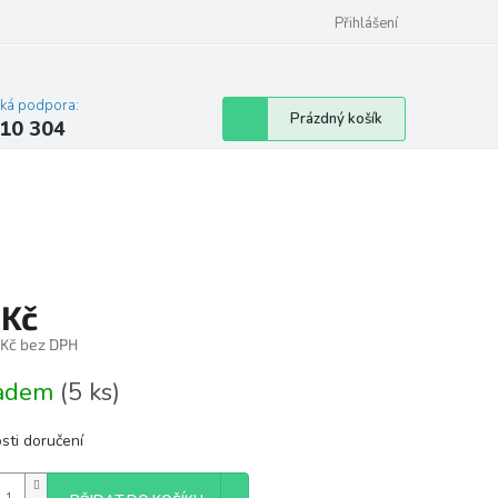
Přihlášení
cká podpora:
Nákupní
Prázdný košík
10 304
košík
 Kč
 Kč bez DPH
á
ladem
(5 ks)
sti doručení