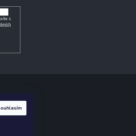
síte s
obních
ak.cz
.
ouhlasím