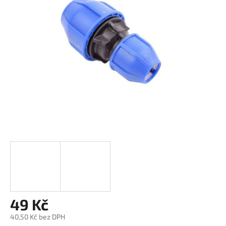
z
5
hvězdiček.
49 Kč
40,50 Kč bez DPH