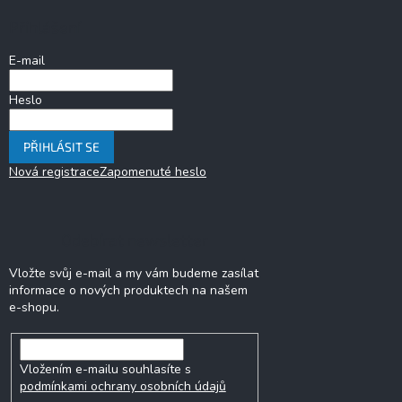
a
Přihlášení
t
í
E-mail
Heslo
PŘIHLÁSIT SE
Nová registrace
Zapomenuté heslo
Odebírat newsletter
Vložte svůj e-mail a my vám budeme zasílat
informace o nových produktech na našem
e-shopu.
Vložením e-mailu souhlasíte s
podmínkami ochrany osobních údajů