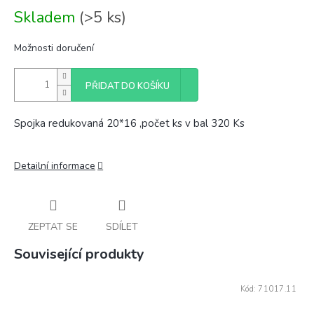
Měrná
Skladem
(>5 ks)
cena:
Možnosti doručení
PŘIDAT DO KOŠÍKU
Spojka redukovaná 20*16 ,počet ks v bal 320 Ks
Detailní informace
ZEPTAT SE
SDÍLET
Související produkty
Kód:
71017.11