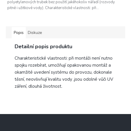
polyetylenových trubek bez použití jakéhokoliv nářadí (rozvody
pitné i užitkové vody). Charakteristické vlastnosti: při...
Popis
Diskuze
Detailní popis produktu
Charakteristické vlastnosti: při montáži není nutno
spojku rozebírat, umožňují opakovanou montáž a
okamžité uvedení systému do provozu, dokonale
těsní, neovlivňují kvalitu vody ,jsou odolné vůči UV
záření, dlouhá životnost.
Z
á
p