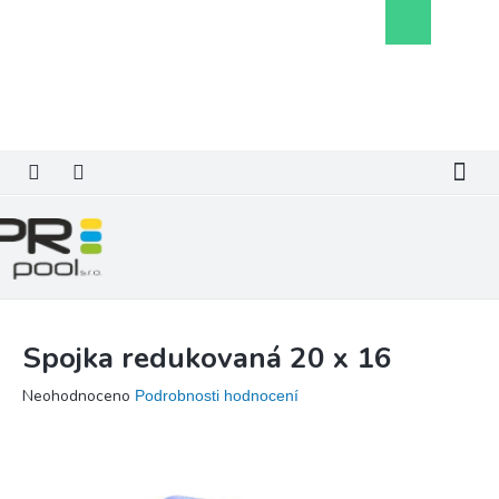
Přejít
Nákupní
na
košík
obsah
Spojka redukovaná 20 x 16
Průměrné
Neohodnoceno
Podrobnosti hodnocení
hodnocení
produktu
je
0,0