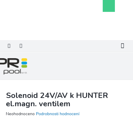
Přejít
Nákupní
na
košík
obsah
Solenoid 24V/AV k HUNTER
el.magn. ventilem
Průměrné
Neohodnoceno
Podrobnosti hodnocení
hodnocení
produktu
je