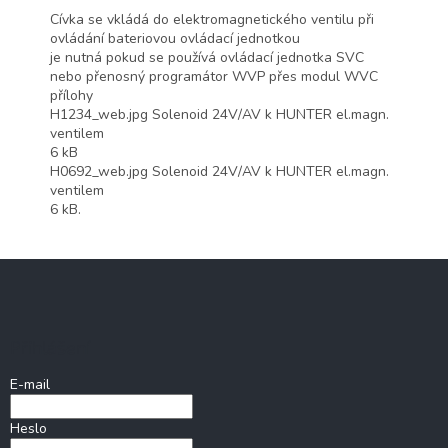
Cívka
se vkládá do
elektromagnetického
ventilu
při
ovládání
bateriovou
ovládací jednotkou
je nutná
pokud se používá
ovládací jednotka
SVC
nebo přenosný
programátor
WVP
přes
modul
WVC
přílohy
H1234_web.jpg
Solenoid
24V/AV
k
HUNTER
el.magn
.
ventilem
6
kB
H0692_web.jpg
Solenoid
24V/AV
k
HUNTER
el.magn
.
ventilem
6
kB.
Z
á
p
a
Přihlášení
t
í
E-mail
Heslo