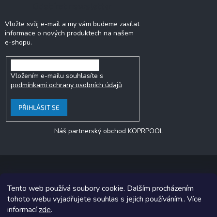
Odebírat newsletter
Vložte svůj e-mail a my vám budeme zasílat
informace o nových produktech na našem
e-shopu.
Vložením e-mailu souhlasíte s
podmínkami ochrany osobních údajů
PŘIHLÁSIT SE
Náš partnerský obchod KOPRPOOL
Tento web používá soubory cookie. Dalším procházením
Copyright 2026
jezero.cz
. Všechna práva vyhrazena.
tohoto webu vyjadřujete souhlas s jejich používáním.. Více
informací
zde
.
Grafický návrh vytvořil a na Shoptet implementoval
Tomáš Hlad
&