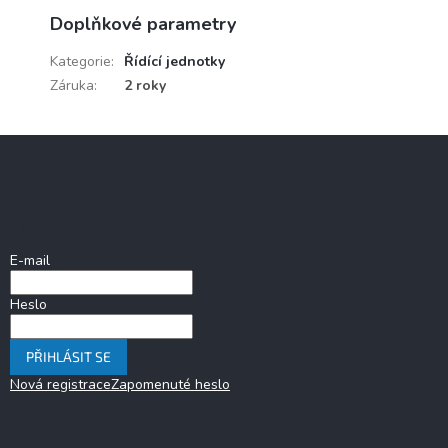
Doplňkové parametry
Kategorie
:
Řídící jednotky
Záruka
:
2 roky
Z
á
p
a
Přihlášení
t
í
E-mail
Heslo
PŘIHLÁSIT SE
Nová registrace
Zapomenuté heslo