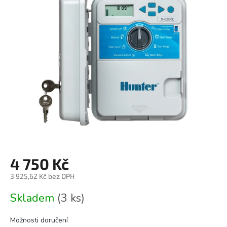
0,0
z
5
hvězdiček.
4 750 Kč
3 925,62 Kč bez DPH
Měrná
Skladem
(3 ks)
cena:
Možnosti doručení