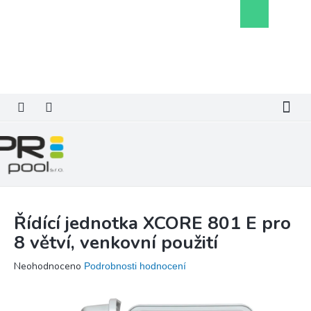
Přejít
Nákupní
na
košík
obsah
Řídící jednotka XCORE 801 E pro
8 větví, venkovní použití
Průměrné
Neohodnoceno
Podrobnosti hodnocení
hodnocení
produktu
je