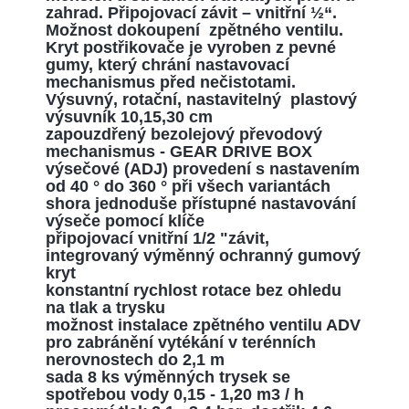
zahrad. Připojovací závit – vnitřní ½“.
Možnost dokoupení zpětného ventilu.
Kryt postřikovače je vyroben z pevné
gumy, který chrání nastavovací
mechanismus před nečistotami.
V
ýsuvný
,
rotační
,
nastavitelný
plastový
výsuvník
10,15,30
cm
zapouzdřený
bezolejový
převodový
mechanismus
-
GEAR
DRIVE
BOX
výsečové
(
ADJ
)
provedení
s nastavením
od
40
°
do
360
° při
všech variantách
shora
jednoduše
přístupné
nastavování
výseče
pomocí klíče
připojovací
vnitřní
1
/
2
"
závit
,
integrovaný
výměnný
ochranný
gumový
kryt
konstantní
rychlost
rotace
bez ohledu
na
tlak
a
trysku
možnost instalace
zpětného
ventilu
ADV
pro
zabránění
vytékání
v
terénních
nerovnostech
do
2,1
m
sada
8
ks
výměnných
trysek
se
spotřebou
vody
0,15
-
1,20
m3
/
h