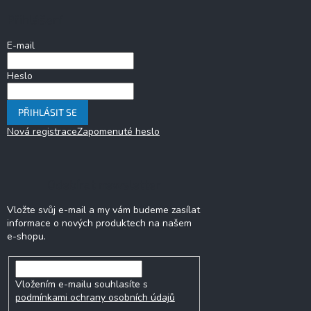
a
Přihlášení
t
í
E-mail
Heslo
PŘIHLÁSIT SE
Nová registrace
Zapomenuté heslo
Odebírat newsletter
Vložte svůj e-mail a my vám budeme zasílat
informace o nových produktech na našem
e-shopu.
Vložením e-mailu souhlasíte s
podmínkami ochrany osobních údajů