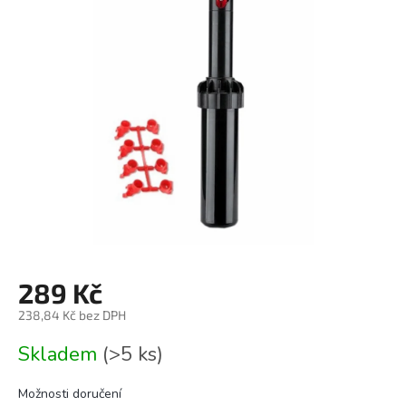
0,0
z
5
hvězdiček.
289 Kč
238,84 Kč bez DPH
Měrná
Skladem
(>5 ks)
cena:
Možnosti doručení