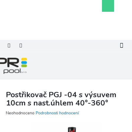
Přejít
Nákupní
na
košík
obsah
Postřikovač PGJ -04 s výsuvem
10cm s nast.úhlem 40°-360°
Průměrné
Neohodnoceno
Podrobnosti hodnocení
hodnocení
produktu
je