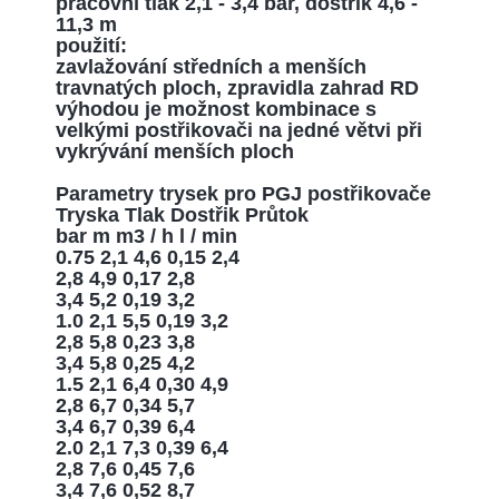
pracovní tlak
2,1
-
3,4
bar
,
dostřik
4,6
-
11,3
m
použití
:
zavlažování
středních
a
menších
travnatých
ploch
,
zpravidla
zahrad
RD
výhodou
je
možnost kombinace
s
velkými
postřikovači
na jedné
větvi
při
vykrývání
menších
ploch
Parametry
trysek pro
PGJ
postřikovače
Tryska
Tlak
Dostřik
Průtok
bar
m
m3
/
h
l
/
min
0.75 2,1 4,6 0,15 2,4
2,8 4,9 0,17 2,8
3,4 5,2 0,19 3,2
1.0 2,1 5,5 0,19 3,2
2,8 5,8 0,23 3,8
3,4 5,8 0,25 4,2
1.5 2,1 6,4 0,30 4,9
2,8 6,7 0,34 5,7
3,4 6,7 0,39 6,4
2.0 2,1 7,3 0,39 6,4
2,8 7,6 0,45 7,6
3,4 7,6 0,52 8,7