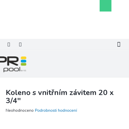
Přejít
Nákupní
na
košík
obsah
Koleno s vnitřním závitem 20 x
3/4''
Průměrné
Neohodnoceno
Podrobnosti hodnocení
hodnocení
produktu
je