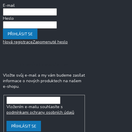
í
E-mail
Heslo
PŘIHLÁSIT SE
Nová registrace
Zapomenuté heslo
Odebírat newsletter
Vložte svůj e-mail a my vám budeme zasílat
informace o nových produktech na našem
e-shopu.
Vložením e-mailu souhlasíte s
podmínkami ochrany osobních údajů
PŘIHLÁSIT SE