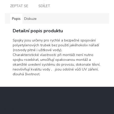
ZEPTAT SE
SDÍLET
Popis
Diskuze
Detailní popis produktu
Spojky jsou určeny pro rychlé a bezpečné spojování
polyetylenových trubek bez použití jakéhokoliv nářadí
(rozvody pitné i užitkové vody).
Charakteristické vlastnosti: při montáži není nutno
spojku rozebírat, umožňují opakovanou montáž a
okamžité uvedení systému do provozu, dokonale těsní,
neovlivňují kvalitu vody , jsou odolné vůči UV záření,
dlouhá životnost.
Z
á
p
a
Přihlášení
t