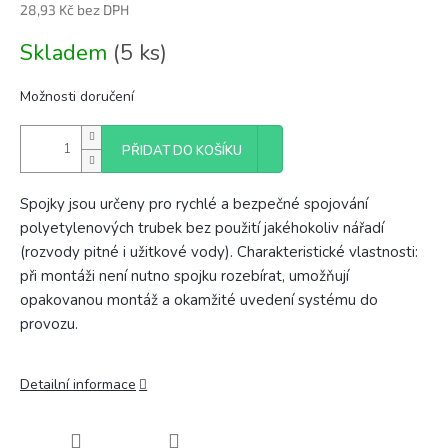
28,93 Kč bez DPH
Měrná
Skladem
(5 ks)
cena:
Možnosti doručení
PŘIDAT DO KOŠÍKU
Spojky jsou určeny pro rychlé a bezpečné spojování
polyetylenových trubek bez použití jakéhokoliv nářadí
(rozvody pitné i užitkové vody). Charakteristické vlastnosti:
při montáži není nutno spojku rozebírat, umožňují
opakovanou montáž a okamžité uvedení systému do
provozu.
Detailní informace