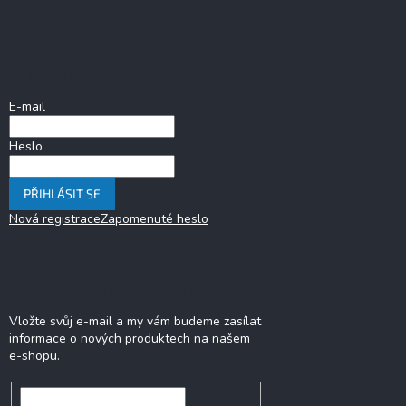
Z
á
p
a
Přihlášení
t
í
E-mail
Heslo
PŘIHLÁSIT SE
Nová registrace
Zapomenuté heslo
Odebírat newsletter
Vložte svůj e-mail a my vám budeme zasílat
informace o nových produktech na našem
e-shopu.