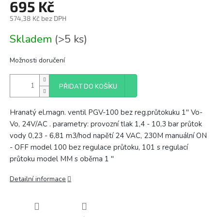
695 Kč
574,38 Kč bez DPH
Měrná
Skladem
(>5 ks)
cena:
Možnosti doručení
PŘIDAT DO KOŠÍKU
Hranatý el.magn. ventil PGV-100 bez reg.průtokuku 1" Vo-
Vo, 24V/AC . parametry: provozní tlak 1,4 - 10,3 bar průtok
vody 0,23 - 6,81 m3/hod napětí 24 VAC, 230M manuální ON
- OFF model 100 bez regulace průtoku, 101 s regulací
průtoku model MM s oběma 1 "
Detailní informace