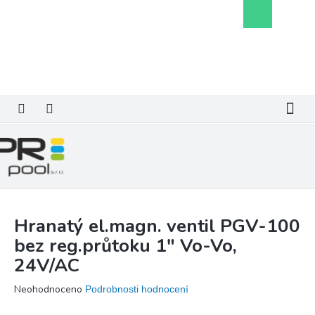
Přejít
Nákupní
na
košík
obsah
Hranatý el.magn. ventil PGV-100
bez reg.průtoku 1" Vo-Vo,
24V/AC
Průměrné
Neohodnoceno
Podrobnosti hodnocení
hodnocení