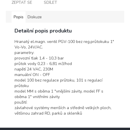
ZEPTAT SE
SDÍLET
Popis
Diskuze
Detailní popis produktu
Hranatý el.magn. ventil PGV-100 bez reg.průtokuku 1"
Vo-Vo, 24V/AC.
parametry
:
provozní tlak
1,4
-
10,3
bar
průtok
vody
0,23
-
6,81
m3/hod
napětí
24
VAC
,
230M
manuální
ON
-
OFF
model
100
bez regulace
průtoku
,
101
s regulací
průtoku
model
MM
s
oběma
1
"
vnějšími závity
,
model
FF
s
oběma
1
"
vnitřními závity
použití
:
závlahové
systémy
menších
a
středně
velkých ploch
,
většinou
zahrad
RD
,
parků
a
skleníků