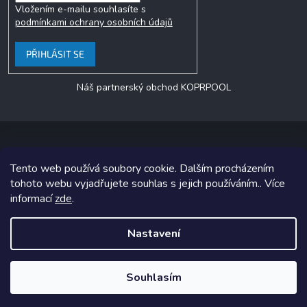
Vložením e-mailu souhlasíte s
podmínkami ochrany osobních údajů
PŘIHLÁSIT SE
Náš partnerský obchod KOPRPOOL
Tento web používá soubory cookie. Dalším procházením
Copyright 2026
jezero.cz
. Všechna práva vyhrazena.
tohoto webu vyjadřujete souhlas s jejich používáním.. Více
informací
zde
.
Grafický návrh vytvořil a na Shoptet implementoval
Tomáš Hlad
&
Shoptetak.cz
.
Nastavení
Vytvořil Shoptet
Souhlasím