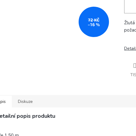
72 KČ
Žlutá 
–16 %
požad
Detail
TI
pis
Diskuze
etailní popis produktu
ře 1,50 m