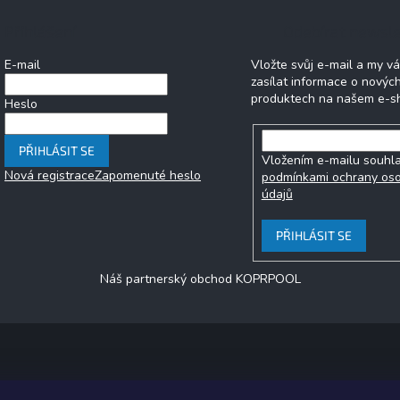
Přihlášení
Odebírat newsle
E-mail
Vložte svůj e-mail a my 
zasílat informace o novýc
produktech na našem e-s
Heslo
PŘIHLÁSIT SE
Vložením e-mailu souhla
Nová registrace
Zapomenuté heslo
podmínkami ochrany os
údajů
PŘIHLÁSIT SE
Náš partnerský obchod KOPRPOOL
Copyright 2026
jezero.cz
. Všechna práva vyhrazena.