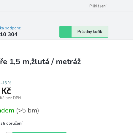
Přihlášení
cká podpora:
Nákupní
Prázdný košík
10 304
košík
e 1,5 m,žlutá / metráž
–16 %
 Kč
 Kč bez DPH
á
ladem
(>5 bm)
sti doručení