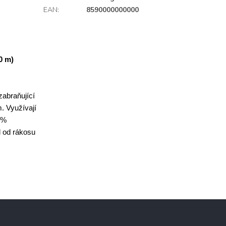
EAN
:
8590000000000
0 m)
 zabraňující
m.
Využívají
0%
l od rákosu