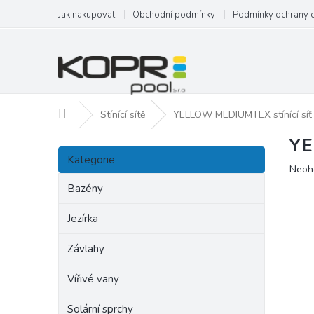
Přejít
Jak nakupovat
Obchodní podmínky
Podmínky ochrany 
na
obsah
Domů
Stínící sítě
YELLOW MEDIUMTEX stínící síť 9
YE
P
Přeskočit
o
Kategorie
kategorie
Prům
Neoh
s
hodn
t
Bazény
produ
r
je
a
Jezírka
0,0
n
z
Závlahy
5
n
hvězd
í
Vířivé vany
p
a
Solární sprchy
n