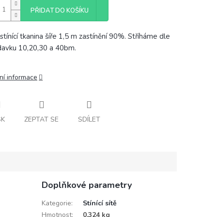
PŘIDAT DO KOŠÍKU
stínící tkanina šíře 1,5 m zastínění 90%. Stříháme dle
avku 10,20,30 a 40bm.
ní informace
SK
ZEPTAT SE
SDÍLET
Doplňkové parametry
Kategorie
:
Stínící sítě
Hmotnost
:
0.324 kg