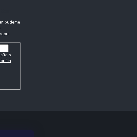
tter
vám budeme
h
hopu.
síte s
obních