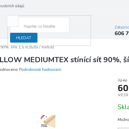
osobních údajů
Zákazni
606 7
HLEDAT
0%, šíře 1,5 m,žlutá / metráž
LLOW MEDIUMTEX stínící síť 90%, šíř
ěrné
odnoceno
Podrobnosti hodnocení
ocení
ktu
72 Kč
60
49,59
Měrn
Sk
iček.
cena:
Možno