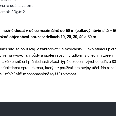
na je udána za bm.
ramáž: 90g/m2
 možné dodat v délce maximálně do 50 m (celkový návin sítě = 5
žné objednávat pouze v délkách 10, 20, 30, 40 a 50 m
ínící sítě se používají v zahradnictví a školkařství. Jako stínící úplet
chlému vysychání půdy a spálení rostlin prudkým slunečním záření
 také ke snížení průhlednosti všech typů oplocení, výrobce udává 8
průhlednost oproti rákosu, který se používá pro stejný účel. Na rozdí
jí stínící sítě mnohonásobně vyšší životnost.