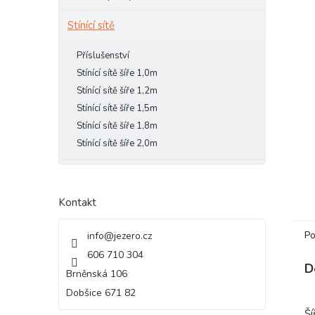
e
Stínící sítě
l
Příslušenství
Stínící sítě šíře 1,0m
Stínící sítě šíře 1,2m
Stínící sítě šíře 1,5m
Stínící sítě šíře 1,8m
Stínící sítě šíře 2,0m
Kontakt
Po
info
@
jezero.cz
606 710 304
D
Brněnská 106
Dobšice 671 82
Ší