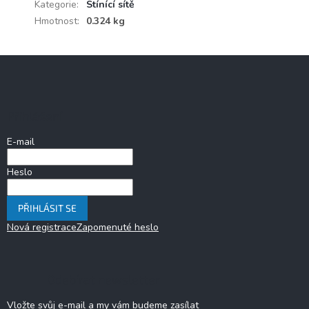
Kategorie
:
Stínící sítě
Hmotnost
:
0.324 kg
Z
á
p
a
Přihlášení
t
í
E-mail
Heslo
PŘIHLÁSIT SE
Nová registrace
Zapomenuté heslo
Odebírat newsletter
Vložte svůj e-mail a my vám budeme zasílat