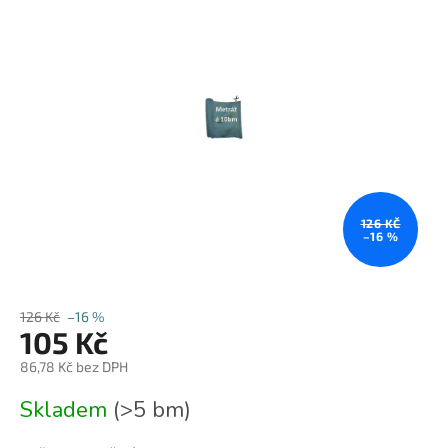
0,0
z
5
hvězdiček.
126 KČ
–16 %
126 Kč
–16 %
105 Kč
86,78 Kč bez DPH
Měrná
Skladem
(>5 bm)
cena: