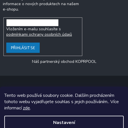
informace o nových produktech na našem
e-shopu.
Vložením e-mailu souhlasíte s
podmínkami ochrany osobních údajů
PŘIHLÁSIT SE
Náš partnerský obchod KOPRPOOL
Tento web používá soubory cookie. Dalším procházením
Copyright 2026
jezero.cz
. Všechna práva vyhrazena.
tohoto webu vyjadřujete souhlas s jejich používáním.. Více
informací
zde
.
Grafický návrh vytvořil a na Shoptet implementoval
Tomáš Hlad
&
Shoptetak.cz
.
Nastavení