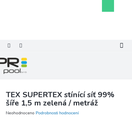
Přejít
Nákupní
na
košík
obsah
TEX SUPERTEX stínící síť 99%
šíře 1,5 m zelená / metráž
Průměrné
Neohodnoceno
Podrobnosti hodnocení
hodnocení
produktu
je