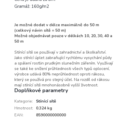
Gramáž: 160g/m2
Je možné dodat v délce maximálně do 50 m
(celkový návin sítě = 50 m)
Možné objednávat pouze v délkách 10, 20, 30, 40 a
50 m
Stínící sítě se používají v zahradnictví a školkařství.
Jako stínící úplet zabraňující rychlému vysychání půdy
a spálení rostlin prudkým slunečním zářením. Využívají
se také ke snížení průhlednosti všech typů oplocení,
výrobce udává 80% neprůhlednost oproti rákosu,
který se používá pro stejný účel. Na rozdíl od rákosu
mají stínící sítě mnohonásobně vyšší životnost.
Doplňkové parametry
Kategorie
:
Stínící sítě
Hmotnost
:
0.324 kg
EAN
:
8590000000000