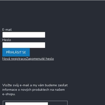
Z
á
p
a
Přihlášení
t
í
E-mail
Heslo
PŘIHLÁSIT SE
Nová registrace
Zapomenuté heslo
Odebírat newsletter
Vložte svůj e-mail a my vám budeme zasílat
informace o nových produktech na našem
e-shopu.