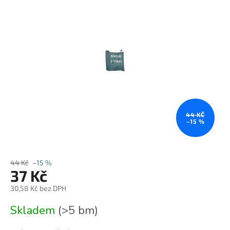
0,0
z
5
hvězdiček.
44 KČ
–15 %
44 Kč
–15 %
37 Kč
30,58 Kč bez DPH
Měrná
Skladem
(>5 bm)
cena: