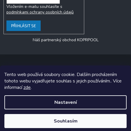
Vložením e-mailu souhlasíte s
podmínkami ochrany osobních údajů
PŘIHLÁSIT SE
Náš partnerský obchod KOPRPOOL
Tento web používá soubory cookie. Dalším procházením
Copyright 2026
jezero.cz
. Všechna práva vyhrazena.
tohoto webu vyjadřujete souhlas s jejich používáním.. Více
informací
zde
.
Grafický návrh vytvořil a na Shoptet implementoval
Tomáš Hlad
&
Shoptetak.cz
.
Nastavení
Vytvořil Shoptet
Souhlasím