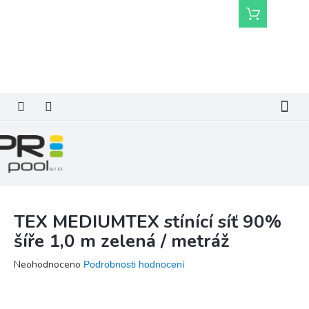
Přejít
Nákupní
na
košík
obsah
TEX MEDIUMTEX stínící síť 90%
šíře 1,0 m zelená / metráž
Průměrné
Neohodnoceno
Podrobnosti hodnocení
hodnocení
produktu
je