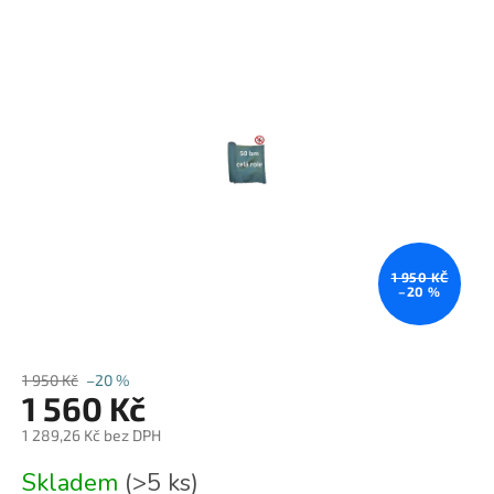
produktu
je
0,0
z
5
hvězdiček.
1 950 KČ
–20 %
1 950 Kč
–20 %
1 560 Kč
1 289,26 Kč bez DPH
Měrná
Skladem
(>5 ks)
cena: