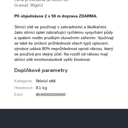
Gramáž: 90g/m2
Při objednávce 2 x 50 m doprava ZDARMA.
Stínící sítě se používají v zahradnictví a školkařství.
Jako stínící úplet zabraňující rychlému vysychání půdy
a spálení rostlin prudkým slunečním zářením.
Využívají
se také ke snížení průhlednosti všech typů oplocení,
výrobce udává 80% neprůhlednost oproti rákosu, který
se používá pro stejný účel. Na rozdíl od rákosu mají
stínící sítě mnohonásobně vyšší životnost.
Doplňkové parametry
Kategorie
:
Stínící sítě
Hmotnost
:
8.1 kg
EAN
:
8590000000000
Z
á
p