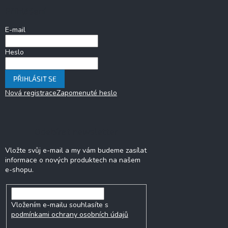
a
Přihlášení
t
í
E-mail
Heslo
PŘIHLÁSIT SE
Nová registrace
Zapomenuté heslo
Odebírat newsletter
Vložte svůj e-mail a my vám budeme zasílat
informace o nových produktech na našem
e-shopu.
Vložením e-mailu souhlasíte s
podmínkami ochrany osobních údajů