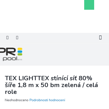
Přejít
Nákupní
na
košík
obsah
TEX LIGHTTEX stínící síť 80%
šíře 1,8 m x 50 bm zelená / celá
role
Průměrné
Neohodnoceno
Podrobnosti hodnocení
hodnocení