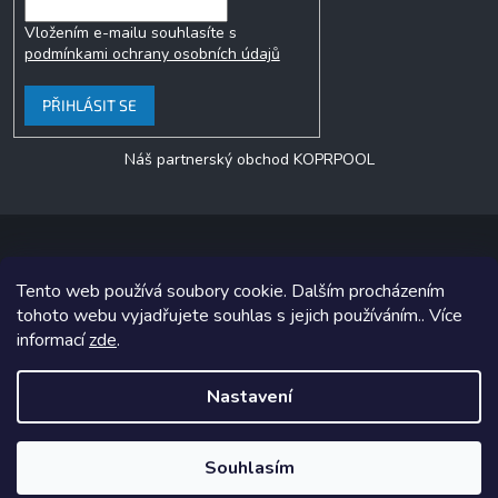
Vložením e-mailu souhlasíte s
podmínkami ochrany osobních údajů
PŘIHLÁSIT SE
Náš partnerský obchod KOPRPOOL
Tento web používá soubory cookie. Dalším procházením
Copyright 2026
jezero.cz
. Všechna práva vyhrazena.
tohoto webu vyjadřujete souhlas s jejich používáním.. Více
informací
zde
.
Grafický návrh vytvořil a na Shoptet implementoval
Tomáš Hlad
&
Shoptetak.cz
.
Nastavení
Vytvořil Shoptet
Souhlasím