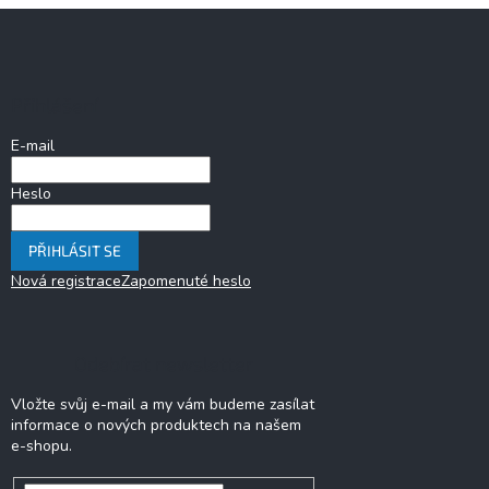
Z
á
p
a
Přihlášení
t
í
E-mail
Heslo
PŘIHLÁSIT SE
Nová registrace
Zapomenuté heslo
Odebírat newsletter
Vložte svůj e-mail a my vám budeme zasílat
informace o nových produktech na našem
e-shopu.