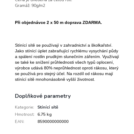
Gramáž: 90g/m2
Při objednávce 2 x 50 m doprava ZDARMA.
Stínící sítě se používají v zahradnictví a školkařství.
Jako stínící úplet zabraňující rychlému vysychání půdy
a spálení rostlin prudkým slunečním zářením.
Využívají
se také ke snížení průhlednosti všech typů oplocení,
výrobce udává 80% neprůhlednost oproti rákosu, který
se používá pro stejný účel. Na rozdíl od rákosu mají
stínící sítě mnohonásobně vyšší životnost.
Doplňkové parametry
Kategorie
:
Stínící sítě
Hmotnost
:
6.75 kg
EAN
:
8590000000000