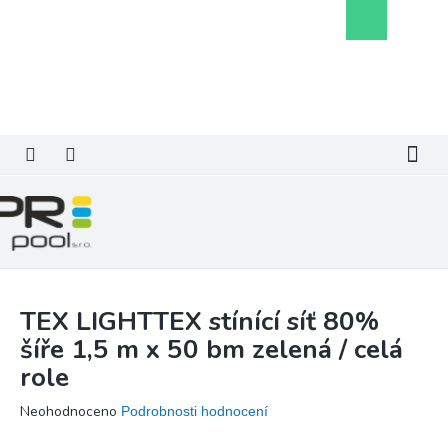
Přejít
Nákupní
na
košík
obsah
TEX LIGHTTEX stínící síť 80%
šíře 1,5 m x 50 bm zelená / celá
role
Průměrné
Neohodnoceno
Podrobnosti hodnocení
hodnocení