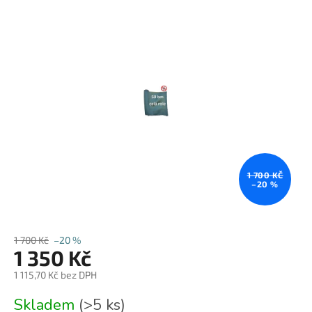
produktu
je
0,0
z
5
hvězdiček.
1 700 KČ
–20 %
1 700 Kč
–20 %
1 350 Kč
1 115,70 Kč bez DPH
Měrná
Skladem
(>5 ks)
cena: