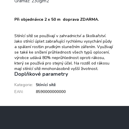
Gramáž: 230g/m2
Při objednávce 2 x 50 m doprava ZDARMA.
Stínící sítě se používají v zahradnictví a školkařství.
Jako stínící úplet zabraňující rychlému vysychání půdy
a spálení rostlin prudkým slunečním zářením. Využívají
se také ke snížení průhlednosti všech typů oplocení,
výrobce udává 80% neprůhlednost oproti rákosu,
který se používá pro stejný účel. Na rozdíl od rákosu
mají stínící sítě mnohonásobně vyšší životnost.
Doplňkové parametry
Kategorie
:
Stínící sítě
EAN
:
8590000000000
Z
á
p
a