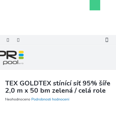
Přejít
Nákupní
na
košík
obsah
TEX GOLDTEX stínící síť 95% šíře
2,0 m x 50 bm zelená / celá role
Průměrné
Neohodnoceno
Podrobnosti hodnocení
hodnocení
produktu
je