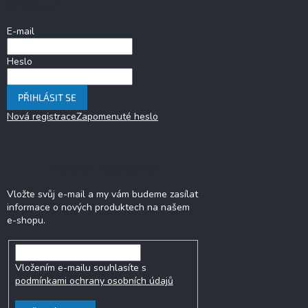
Přihlášení
t
í
E-mail
Heslo
PŘIHLÁSIT SE
Nová registrace
Zapomenuté heslo
Odebírat newsletter
Vložte svůj e-mail a my vám budeme zasílat
informace o nových produktech na našem
e-shopu.
Vložením e-mailu souhlasíte s
podmínkami ochrany osobních údajů