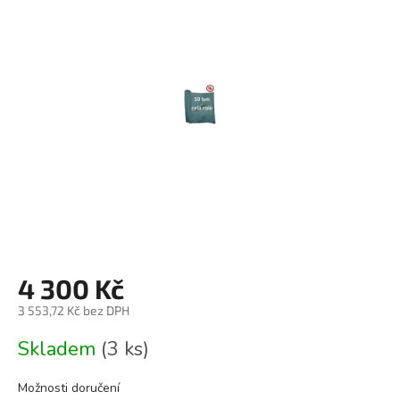
0,0
z
5
hvězdiček.
4 300 Kč
3 553,72 Kč bez DPH
Měrná
Skladem
(3 ks)
cena:
Možnosti doručení