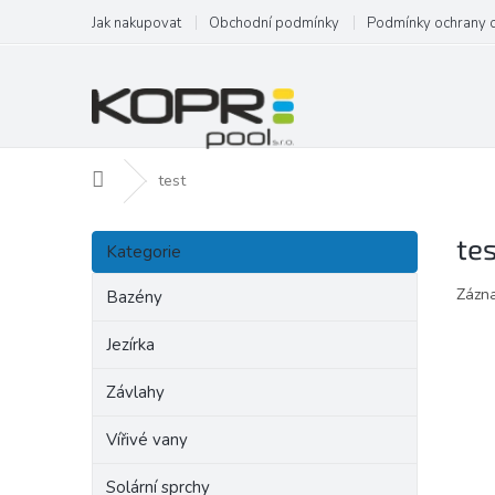
Přejít
Jak nakupovat
Obchodní podmínky
Podmínky ochrany 
na
obsah
Domů
test
P
Přeskočit
te
o
Kategorie
kategorie
s
Zázna
t
Bazény
r
a
Jezírka
n
Závlahy
n
í
Vířivé vany
p
a
Solární sprchy
n