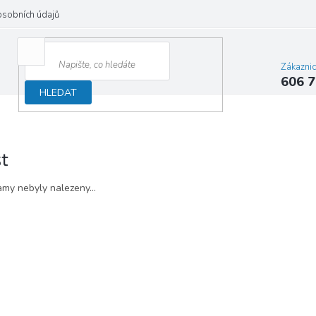
osobních údajů
Zákazni
606 7
HLEDAT
st
my nebyly nalezeny...