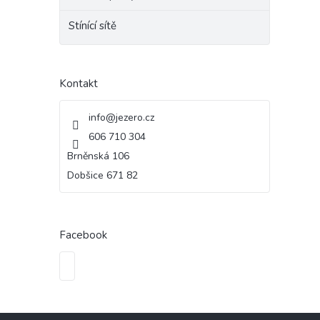
e
Stínící sítě
l
Kontakt
info
@
jezero.cz
606 710 304
Brněnská 106
Dobšice 671 82
Facebook