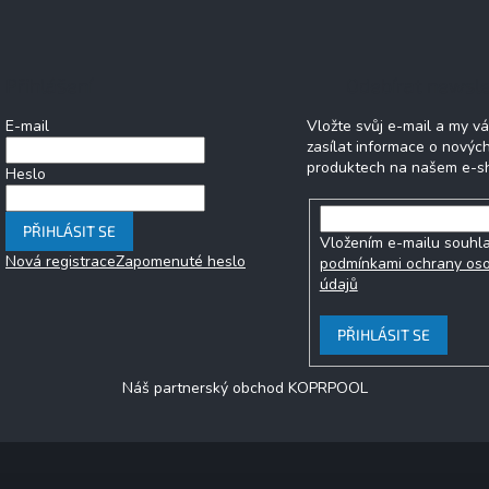
Přihlášení
Odebírat newsle
E-mail
Vložte svůj e-mail a my 
zasílat informace o novýc
produktech na našem e-s
Heslo
PŘIHLÁSIT SE
Vložením e-mailu souhla
Nová registrace
Zapomenuté heslo
podmínkami ochrany os
údajů
PŘIHLÁSIT SE
Náš partnerský obchod KOPRPOOL