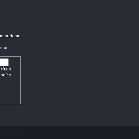
tter
vám budeme
h
hopu.
síte s
obních