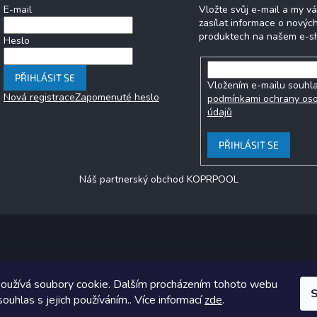
E-mail
Vložte svůj e-mail a my 
zasílat informace o novýc
produktech na našem e-s
Heslo
PŘIHLÁSIT SE
Vložením e-mailu souhla
Nová registrace
Zapomenuté heslo
podmínkami ochrany os
údajů
PŘIHLÁSIT SE
Náš partnerský obchod KOPRPOOL
Copyright 2026
jezero.cz
. Všechna práva vyhrazena.
oužívá soubory cookie. Dalším procházením tohoto webu
ický návrh vytvořil a na Shoptet implementoval
Tomáš Hlad
&
Shoptet
S
souhlas s jejich používáním.. Více informací
zde
.