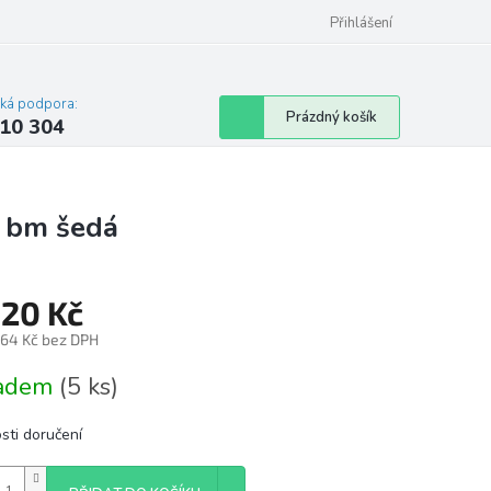
Přihlášení
cká podpora:
Nákupní
Prázdný košík
10 304
košík
0 bm šedá
520 Kč
,64 Kč bez DPH
á
ladem
(5 ks)
sti doručení