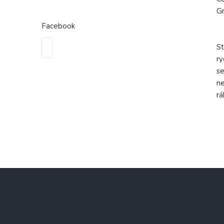
G
Facebook
St
ry
se
ne
rá
Z
á
p
a
t