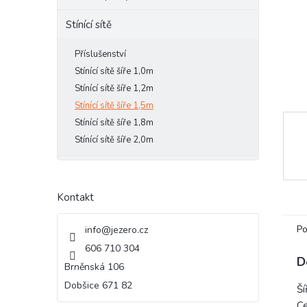
e
Stínící sítě
l
Příslušenství
Stínící sítě šíře 1,0m
Stínící sítě šíře 1,2m
Stínící sítě šíře 1,5m
Stínící sítě šíře 1,8m
Stínící sítě šíře 2,0m
Kontakt
Po
info
@
jezero.cz
606 710 304
D
Brněnská 106
Dobšice 671 82
Ší
Ce