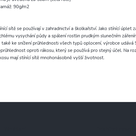
ramáž: 90g/m2
ínící sítě se používají v zahradnictví a školkařství. Jako stínící úplet z
chlému vysychání půdy a spálení rostlin prudkým slunečním záření
 také ke snížení průhlednosti všech typů oplocení, výrobce udává
průhlednost oproti rákosu, který se používá pro stejný účel. Na roz
kosu mají stínící sítě mnohonásobně vyšší životnost.
Přihlášení
Odebírat newsle