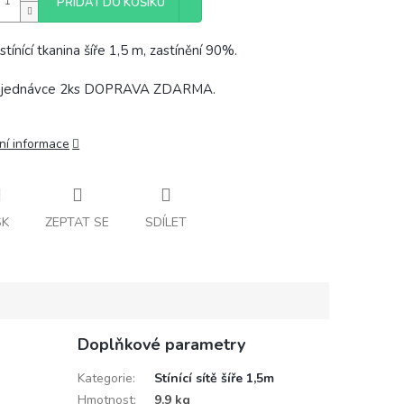
PŘIDAT DO KOŠÍKU
tínící tkanina šíře 1,5 m, zastínění 90%.
objednávce 2ks DOPRAVA ZDARMA.
ní informace
SK
ZEPTAT SE
SDÍLET
Doplňkové parametry
Kategorie
:
Stínící sítě šíře 1,5m
Hmotnost
:
9.9 kg