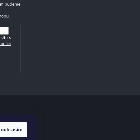
vám budeme
h
hopu.
síte s
obních
ak.cz
.
ouhlasím