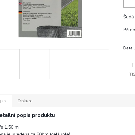
Šedá s
Při 
Detail
TI
pis
Diskuze
etailní popis produktu
ře 1,50 m
na je uvedena za 50bm (celá role)