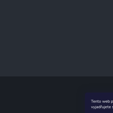
í
Tento web p
Graf
vyjadřujete 