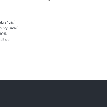
abraňující
m.
Využívají
 90%
díl od
tter