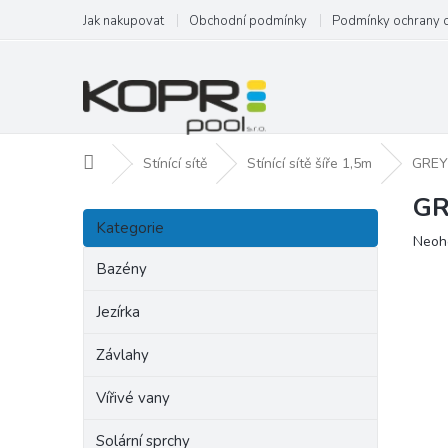
Přejít
Jak nakupovat
Obchodní podmínky
Podmínky ochrany 
na
obsah
Domů
Stínící sítě
Stínící sítě šíře 1,5m
GREYT
GR
P
Přeskočit
o
Kategorie
kategorie
Prům
Neoh
s
hodn
t
Bazény
produ
r
je
a
Jezírka
0,0
n
z
Závlahy
5
n
hvězd
í
Vířivé vany
p
a
Solární sprchy
n